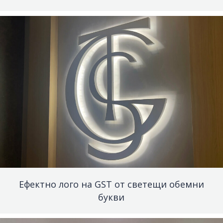
Ефектно лого на GST от светещи обемни
букви