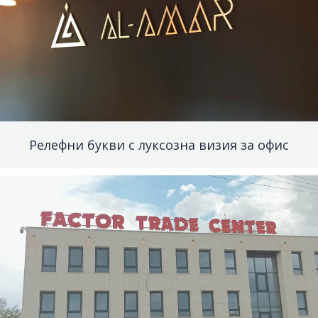
Релефни букви с луксозна визия за офис