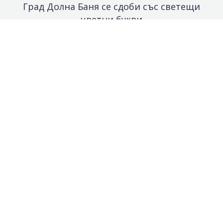
Град Долна Баня се сдоби със светещи
цветни букви
Светещи обемни букви за сервиз за гуми в
София