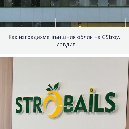
Как изградихме външния облик на GStroy,
Пловдив