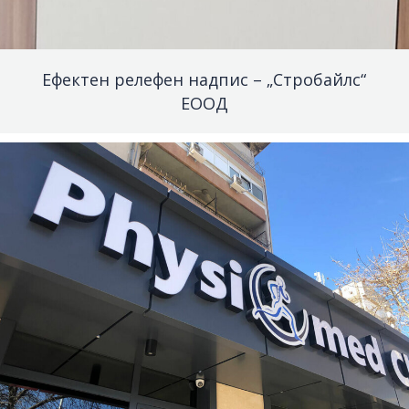
Ефектен релефен надпис – „Стробайлс“
ЕООД