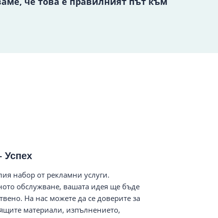
ваме, че това е правилният път към
– Успех
ия набор от рекламни услуги.
ното обслужване, вашата идея ще бъде
вено. На нас можете да се доверите за
дящите материали, изпълнението,