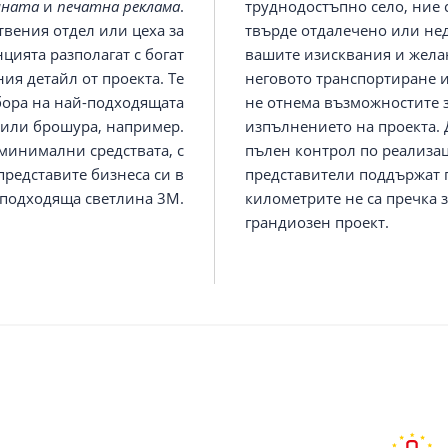
ната
и
печатна реклама
.
труднодостъпно село, ние 
твения отдел или цеха за
твърде отдалечено или не
цията разполагат с богат
вашите изисквания и желан
я детайл от проекта. Те
неговото транспортиране и
збора на най-подходящата
не отнема възможностите з
 или брошура, например.
изпълнението на проекта. 
 минимални средствата, с
пълен контрол по реализац
представите бизнеса си в
представители поддържат п
подходяща светлина 3M.
километрите не са пречка 
грандиозен проект.