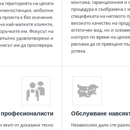
монтажа, гаранционния и 
на територията на цялата
процедура е съобразена с 
бензиностанции, мобилни
спецификата на неговото п
 проекта е без значение.
високото качество на прод
на най-малките клиенти,
естетичен вид, но и осеза
поръчките им. Фокусът на
контрол по време на целия
напълно удовлетворени и
реклама да се превърне пъ
несът им да просперира.
успеха.
т професионалисти
Обслужване навсяк
 екип от доказани тясно
Независимо дали сте разпо