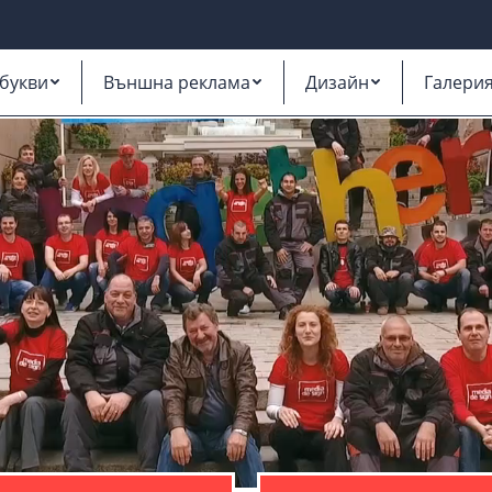
букви
Външна реклама
Дизайн
Галери