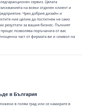
следгаранционен сервиз. Цялата
изискванията на всеки отделен клиент и
редприятие. Чрез добрия дизайн и
уктите ние целим да постигнем не само
еми резултати за вашия бизнес. Пълният
 процес позволява поръчаната от вас
лноценна част от фирмата ви и символ на
ъде в България
ложени в голям град или се намирате в