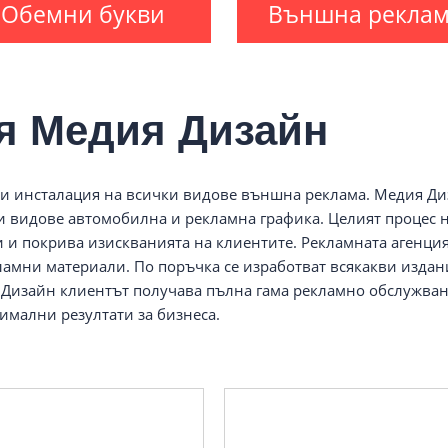
Обемни букви
Външна рекла
я Медия Дизайн
 и инсталация на всички видове външна реклама. Медия Ди
ки видове автомобилна и рекламна графика. Целият процес 
и и покрива изискванията на клиентите. Рекламната агенци
ламни материали. По поръчка се изработват всякакви издани
Дизайн клиентът получава пълна гама рекламно обслужване 
симални резултати за бизнеса.