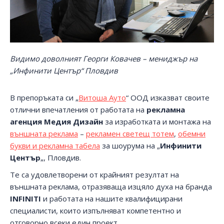
Видимо доволният Георги Ковачев – мениджър на
„Инфинити Център“ Пловдив
В препоръката си „
Витоша Ауто
“ ООД изказват своите
отлични впечатления от работата на
рекламна
агенция Медия Дизайн
за изработката и монтажа на
външната реклама
–
рекламен светещ тотем
,
обемни
букви и рекламна табела
за шоурума на „
Инфинити
Център
„, Пловдив.
Те са удовлетворени от крайният резултат на
външната реклама, отразяваща изцяло духа на бранда
INFINITI
и работата на нашите квалифицирани
специалисти, които изпълняват компетентно и
отговорно всеки един проект.