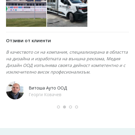
Отзиви от клиенти
В качеството си на компания, специализирана в областта
На
на дизайна и изработката на външна реклама, Медия
об
Дизайн ООД изпълнява своята дейност компетентно и с
на
изключително висок професионализъм.
пр
бя
пр
Витоша Ауто ООД
Георги Ковачев