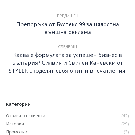
Post
ПРЕДИШЕН
navigation
Препоръка от Бултекс 99 за цялостна
Previous
външна реклама
post:
СЛЕДВАЩ
Каква е формулата за успешен бизнес в
България? Силвия и Свилен Каневски от
Next
post:
STYLER споделят своя опит и впечатления.
Категории
Отзиви от клиенти
(42)
История
(29)
Промоции
(3)