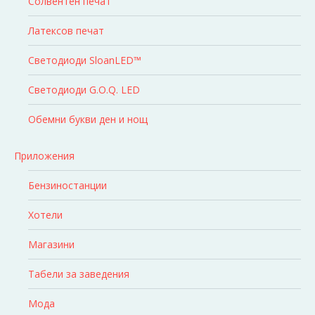
Солвентен печат
Латексов печат
Светодиоди SloanLED™
Светодиоди G.O.Q. LED
Обемни букви ден и нощ
Приложения
Бензиностанции
Хотели
Магазини
Табели за заведения
Мода