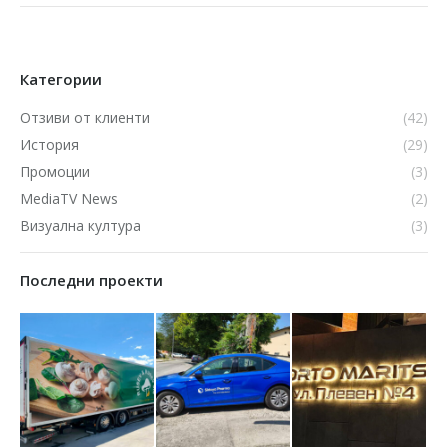
Категории
Отзиви от клиенти
(42)
История
(29)
Промоции
(3)
MediaTV News
(2)
Визуална култура
(3)
Последни проекти