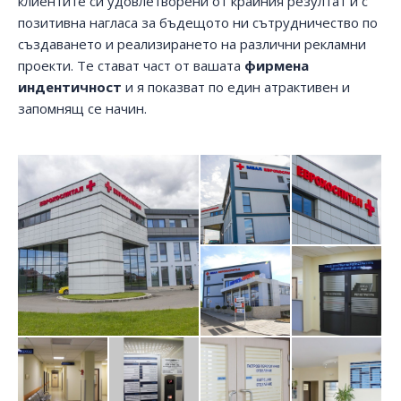
клиентите си удовлетворени от крайния резултат и с
позитивна нагласа за бъдещото ни сътрудничество по
създаването и реализирането на различни рекламни
проекти. Те стават част от вашата
фирмена
индентичност
и я показват по един атрактивен и
запомнящ се начин.