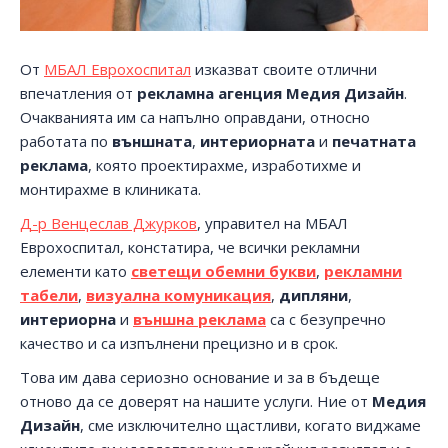
От
МБАЛ Еврохоспитал
изказват своите отлични
впечатления от
рекламна агенция Медия Дизайн
.
Очакванията им са напълно оправдани, относно
работата по
външната
,
интериорната
и
печатната
реклама
, която проектирахме, изработихме и
монтирахме в клиниката.
Д-р Венцеслав Джурков
, управител на МБАЛ
Еврохоспитал, констатира, че всички рекламни
елементи като
светещи обемни букви
,
рекламни
табели
,
визуална комуникация
,
дипляни
,
интериорна
и
външна реклама
са с безупречно
качество и са изпълнени прецизно и в срок.
Това им дава сериозно основание и за в бъдеще
отново да се доверят на нашите услуги. Ние от
Медия
Дизайн
, сме изключително щастливи, когато виджаме