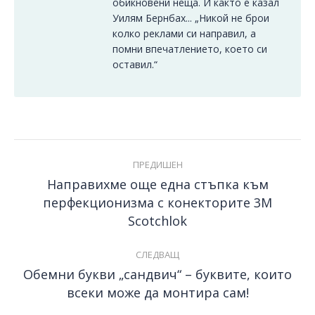
обикновени неща. И както е казал
Уилям Бернбах... „Никой не брои
колко реклами си направил, а
помни впечатлението, което си
оставил.“
Post
ПРЕДИШЕН
navigation
Направихме още една стъпка към
перфекционизма с конекторите 3M
Previous
post:
Scotchlok
СЛЕДВАЩ
Обемни букви „сандвич“ – буквите, които
Next
всеки може да монтира сам!
post: