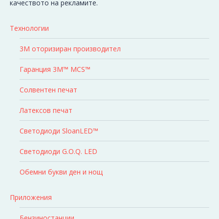
качеството на рекламите.
Технологии
3M оторизиран производител
Гаранция 3M™ MCS™
Солвентен печат
Латексов печат
Светодиоди SloanLED™
Светодиоди G.O.Q. LED
Обемни букви ден и нощ
Приложения
Бензиностанции