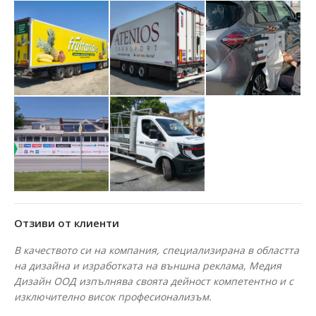
Отзиви от клиенти
В качеството си на компания, специализирана в областта
На
на дизайна и изработката на външна реклама, Медия
об
Дизайн ООД изпълнява своята дейност компетентно и с
на
изключително висок професионализъм.
пр
бя