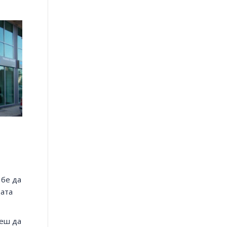
 бе да
щата
жеш да