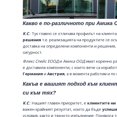
Какво е по-различното при Амика
К
.
С
.: Тук главно се отличава профилът на клиента
решения
т.е. реализацията на продуктите се ос
доставка на определени компоненти и решения, 
сигурност.
Флекс Спейс ЕООД
и
Амика ООД
имат коренно ра
е доставила компоненти, с които вече са израбо
Германия
и
Австрия
, а в момента работим и по
Какъв е вашият подход към клиен
си към тях?
К
.
С
.: Нашият главен приоритет, е
клиентите ни
важен крайният резултат, които да бъде
успеше
условия, както и тяхното изпълнение. Понякога т