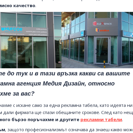
исно качество
.
те до тук и в тази връзка какви са вашите
амна агенция Медия Дизайн, относно
хме за вас?
хме с искане само за една рекламна табела, като идеята ни
м дали фирмата ще спази обещаните срокове. След като не
ного бързо поръчахме и другите
рекламни табели
.
ъм
, защото професионализмът означава да знаеш какво мо