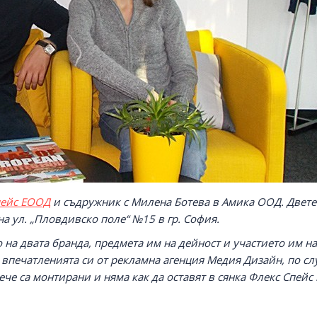
пейс ЕООД
и съдружник с Милена Ботева в Амика ООД. Двете
а ул. „Пловдивско поле“ №15 в гр. София.
о на двата бранда, предмета им на дейност и участието им на
 впечатленията си от рекламна агенция Медия Дизайн, по сл
че са монтирани и няма как да оставят в сянка Флекс Спейс