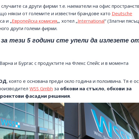
т случаите са други фирми т.е. наематели на офис пространств
ъщо някои от големите и известни брандове като
Deutsche
а и „
Европейска комисия
„, хотел „
International
“ (Златни пясъц
ного други големи фирми.
 за тези 5 години сте упeли да излезете о
 Варна и Бургас с продуктите на Флекс Спейс и в момента
ООД
, която е основана преди окло година и полоивина. Тя е о
производител
WSS Gmbh
за
обкови на стъкло
,
обкови за
проектови фасадни решения
.