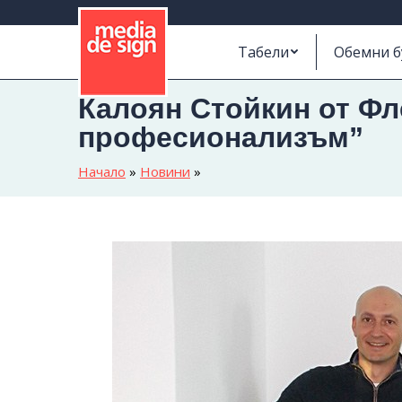
Табели
Обемни б
Калоян Стойкин от Фл
професионализъм”
Начало
»
Новини
»