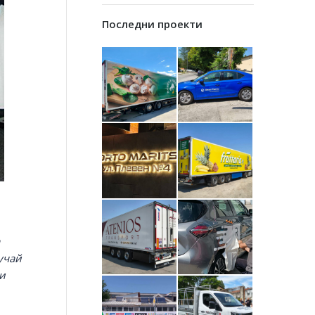
Последни проекти
учай
 и