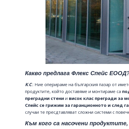
Какво предлага Флекс Спейс ЕООД
К
.
С
.: Ние оперираме на българския пазар от име
продуктите, който доставяме и монтираме са
по
преградни стени
и
висок клас прегради за 
Спейс се грижим за гаранционното и след 
случаи те пресдтавляват сложни системи с повеч
Към кого са насочени продуктите