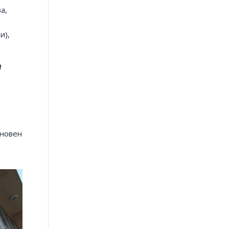
а,
и),
т
сновен