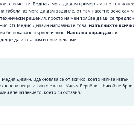
оите клиенти. Веднага мога да дам пример – аз не съм човек
а табела, аз мога да дам задание, от там насетне вече сам м
технически решения, просто на мен трябва да ми се предло
ания. От Медия Дизайн направихте това,
изпълнихте всичк
 ми бе показано първоначално.
Напълно оправдахте
бъдеще да изпълним и нови реклами.
 Медия Дизайн. Вдъхновява се от всичко, което излиза извън
кновени неща. И както е казал Уилям Бернбах... „Никой не брои
омни впечатлението, което си оставил.“