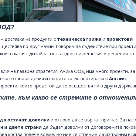
 ООД?
 – доставка на продукти с
техническа грижа
и
проектови
ъществява по друг начин. Говорим за съдействие при проект
които касаят дизайна, нестандартни решения и решения за
злична пазарна стратегия. Амика ООД има много проекти, за
тени готови изделия и същите са експортирани в
Англия
,
 проекти, които предстои да се осъществят и в други държав
тите, към какво се стремите в отношени
 да останат доволни
и отново да се върнат при нас. За нас 
н и двете страни
да бъдат доволни от договорените по-р
ова коства повече време, но ние се стремим да изпълним вся