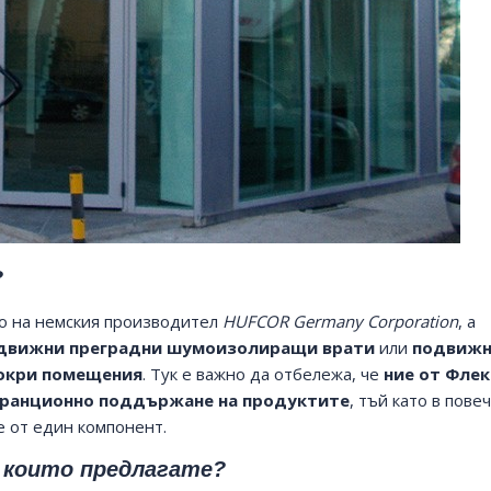
МБАЛ Еврохоспитал
Д-р Джурков
?
то на немския производител
HUFCOR
Germany Corporation
, а
движни преградни шумоизолиращи врати
или
подвиж
мокри помещения
. Тук е важно да отбележа, че
ние от Флек
гаранционно поддържане на продуктите
, тъй като в пове
е от един компонент.
, които предлагате?