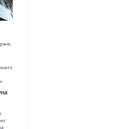
иране,
 които
и.
ята
е
ано
ка