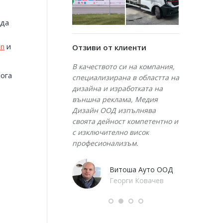
 да
on
и
Отзиви от клиенти
 своите
В качеството си на компания,
Напълно се
мога
ости за
специализирана в областта на
опитните сп
лния подход,
дизайна и изработката на
областта на
ията на нашите
външна реклама, Медия
реклама, ка
ектното отношение,
Дизайн ООД изпълнява
нашите очак
 срокове и
своята дейност компетентно и
напълно оп
, което изградихме
с изключително висок
проекти за 
ви партньори през
професионализъм.
изработка н
. Ще продължаваме
елементи б
еряваме на рекламна
точно, корек
Витоша Ауто ООД
едия Дизайн, която
изключител
Георги Ковачев
0 годишен опит в
професиона
нето и поставянето
уговорените
 реклама.