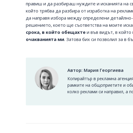
правиш и да разбираш нуждите и исканията на св
който трябва да разбира от изработка на рекламн
да направя избора между определени детайлно-
решението, което ще съответства на моите иск
срока, в който обещахте
и във видът, в който
очакванията ми
. Затова бих си позволил за в 
Автор:
Мария Георгиева
Копирайтър в рекламна агенция
рамките на общоприетите и оби
колко реклами си направил, а п
Post