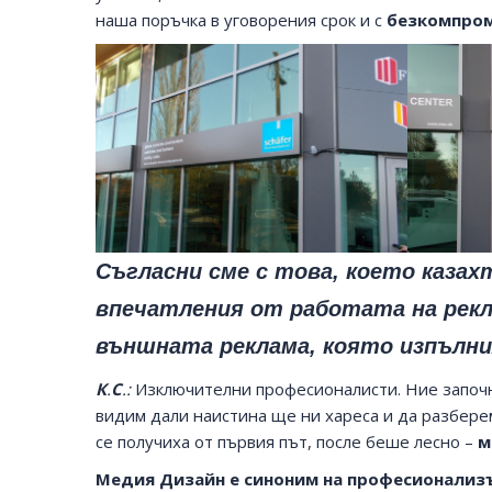
наша поръчка в уговорения срок и с
безкомпром
Съгласни сме с това, което казах
впечатления от работата на рекл
външната реклама, която изпълни
К
.
С
.:
Изключителни професионалисти. Ние започна
видим дали наистина ще ни хареса и да разбере
се получиха от първия път, после беше лесно –
м
Медия Дизайн е синоним на професионализ