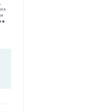
,
ога
жи
о в