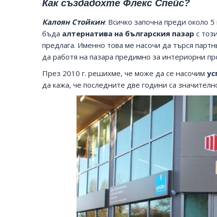
Как създадохте Флекс Спейс?
К
алоян
Стойкин
: Всичко започна преди около 
бъда
алтернатива на българския пазар
с този
предлага. Именно това ме насочи да търся парт
да работя на пазара предимно за интериорни пр
Напълно
През 2010 г. решихме, че може да се насочим
ус
опитнит
да кажа, че последните две години са значителн
областт
реклама
нашите 
напълно
проекти
изработ
елемент
точно, 
изключ
профес
уговоре