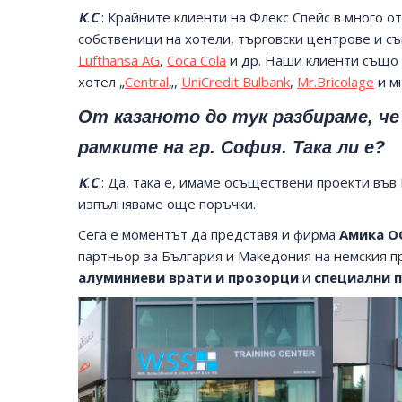
К
.
С
.: Крайните клиенти на Флекс Спейс в много о
собственици на хотели, търговски центрове и с
Lufthansa AG
,
Coca Cola
и др. Наши клиенти също с
хотел „
Central
„,
UniCredit Bulbank
,
Mr.Bricolage
и м
От казаното до тук разбираме, че
рамките на гр. София. Така ли е?
К
.
С
.: Да, така е, имаме осъществени проекти във
изпълняваме още поръчки.
Сега е моментът да представя и фирма
Амика 
партньор за България и Македония на немския 
алуминиеви врати и прозорци
и
специални 