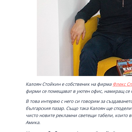
Калоян Стойкин е собственик на фирма
Флекс С
фирми се помещават в уютен офис, намиращ се н
В това интервю с него си говорим за създаванет
българския пазар. Също така Калоян ще сподели
чисто новите рекламни светещи табели, които ве
Амика.