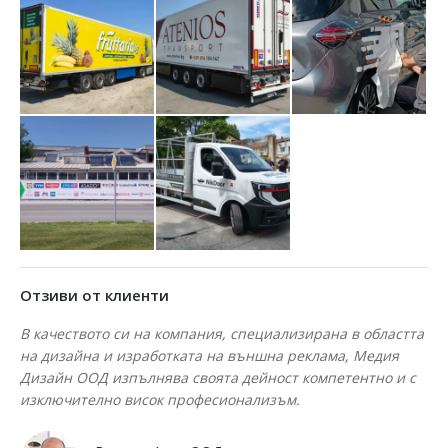
Отзиви от клиенти
В качеството си на компания, специализирана в областта
На
на дизайна и изработката на външна реклама, Медия
об
Дизайн ООД изпълнява своята дейност компетентно и с
на
изключително висок професионализъм.
пр
бя
пр