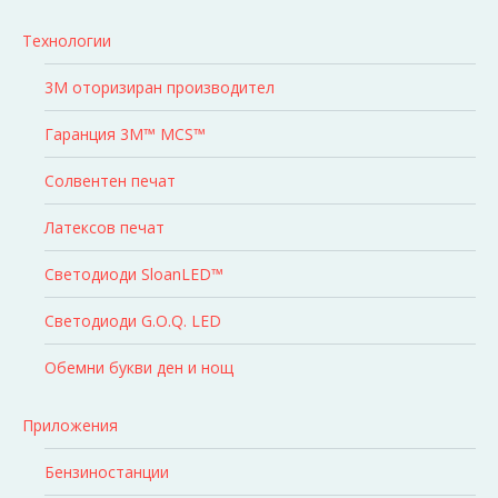
Технологии
3M оторизиран производител
Гаранция 3M™ MCS™
Солвентен печат
Латексов печат
Светодиоди SloanLED™
Светодиоди G.O.Q. LED
Обемни букви ден и нощ
Приложения
Бензиностанции