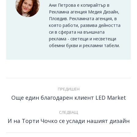
Ани Петрова е копирайтър в
Рекламна агенция Медия Дизайн,
Пловдив. Рекламната агенция, в
която работи, развива дейността
си в сферата на външната
реклама - светещи и несветещи
обемни букви и рекламни табели.
Post
ПРЕДИШЕН
navigation
Още един благодарен клиент LED Market
Previous
post:
СЛЕДВАЩ
И на Торти Чочко се услади нашият дизайн
Next
post: