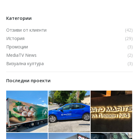
Категории
Отзиви от клиенти
(42)
История
(29)
Промоции
(3)
MediaTV News
(2)
Визуална култура
(3)
Последни проекти