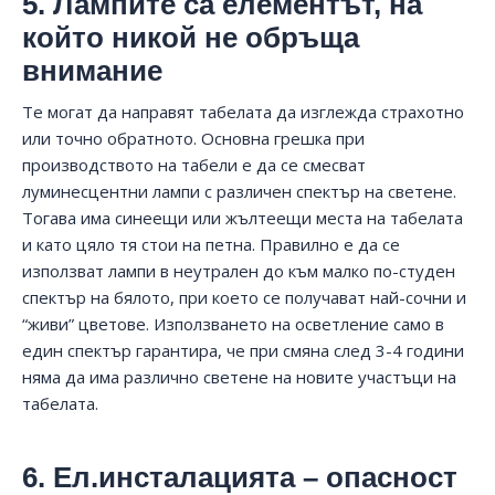
5. Лампите са елементът, на
който никой не обръща
внимание
Те могат да направят табелата да изглежда страхотно
или точно обратното. Основна грешка при
производството на табели е да се смесват
луминесцентни лампи с различен спектър на светене.
Тогава има синеещи или жълтеещи места на табелата
и като цяло тя стои на петна. Правилно е да се
използват лампи в неутрален до към малко по-студен
спектър на бялото, при което се получават най-сочни и
“живи” цветове. Използването на осветление само в
един спектър гарантира, че при смяна след 3-4 години
няма да има различно светене на новите участъци на
табелата.
6. Ел.инсталацията – опасност