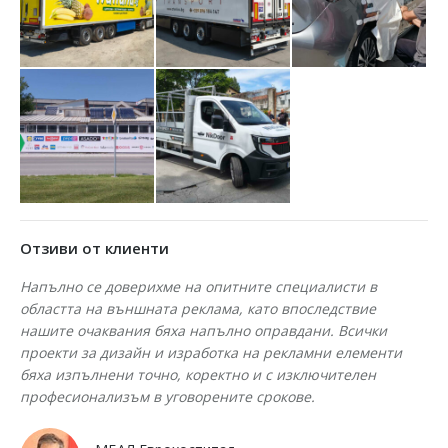
Отзиви от клиенти
тта
Напълно се доверихме на опитните специалисти в
Пр
областта на външната реклама, като впоследствие
за
 с
нашите очаквания бяха напълно оправдани. Всички
па
проекти за дизайн и изработка на рекламни елементи
за
бяха изпълнени точно, коректно и с изключителен
за
професионализъм в уговорените срокове.