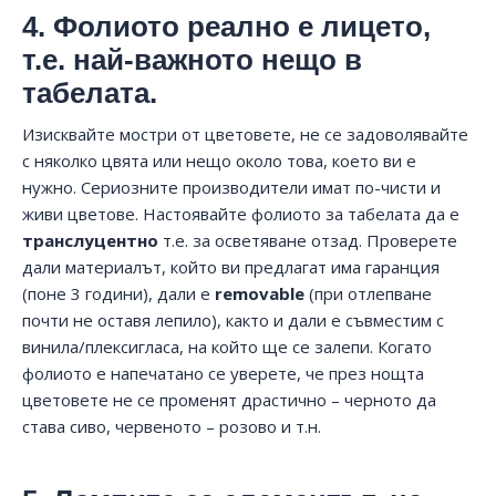
4. Фолиото реално е лицето,
т.е. най-важното нещо в
табелата.
Изисквайте мостри от цветовете, не се задоволявайте
с няколко цвята или нещо около това, което ви е
нужно. Сериозните производители имат по-чисти и
живи цветове. Настоявайте фолиото за табелата да е
транслуцентно
т.е. за осветяване отзад. Проверете
дали материалът, който ви предлагат има гаранция
(поне 3 години), дали е
remоvable
(при отлепване
почти не оставя лепило), както и дали е съвместим с
винила/плексигласа, на който ще се залепи. Когато
фолиото е напечатано се уверете, че през нощта
цветовете не се променят драстично – черното да
става сиво, червеното – розово и т.н.