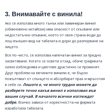
3. Внимавайте с винила!
Ако се използва много тънък или ламиниран винил
(обикновено китайски) има опасност от скъсване или
недостатъчно опъване, което от своя страна води до
лош външен вид на табелата и дори до разпорване на
лицето.
Все по-често, се използва напечатан винил за предно
засветяване. Когато се освети отзад, обаче графиката
силно избледнява и цветове драстично се променят.
Друг проблем на евтините винили е, че бързо
пожълтяват от слънцето и абсорбират прах и мръсотия
в себе си.
Лошото е, че много трудно можете да
разберете точно какъв винил е използван във
вашия случай. В началото всички изглеждат
добре.
Всичко зависи от коректността на фирмата
изработила табелата.