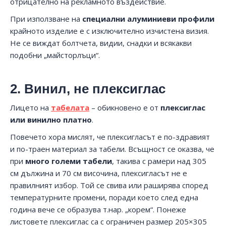
отрицателно на рекламното въздействие.
При използване на
специални алуминиеви профили
крайното изделие е с изключително изчистена визия.
Не се виждат болтчета, видии, снадки и всякакви
подобни „майсторлъци“.
2. Винил, не плексиглас
Лицето на
табелата
– обикновено е от
плексиглас
или винилно платно
.
Повечето хора мислят, че плексигласът е по-здравият
и по-траен материал за табели. Всъщност се оказва, че
при
много големи табели
, такива с рамери над 305
см дължина и 70 см височина, плексигласът не е
правилният избор. Той се свива или раширява според
температурните промени, поради което след една
година вече се образува т.нар. „корем“. Понеже
листовете плексиглас са с ограничен размер 205×305