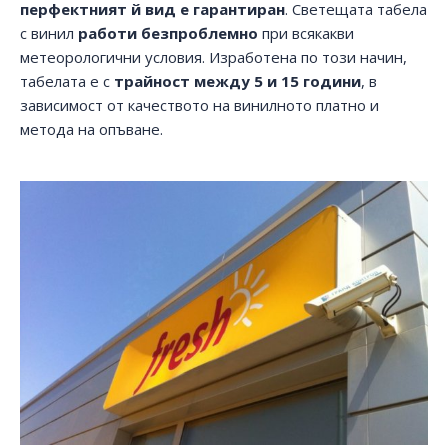
перфектният й вид е гарантиран
. Светещата табела
с винил
работи безпроблемно
при всякакви
метеорологични условия. Изработена по този начин,
табелата е с
трайност между 5 и 15 години
, в
зависимост от качеството на винилното платно и
метода на опъване.