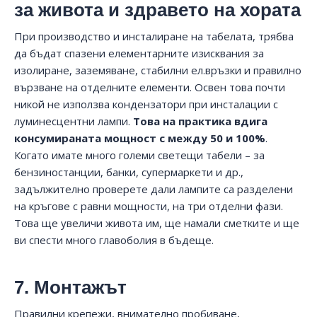
за живота и здравето на хората
При производство и инсталиране на табелата, трябва
да бъдат спазени елементарните изисквания за
изолиране, заземяване, стабилни ел.връзки и правилно
вързване на отделните елементи. Освен това почти
никой не използва кондензатори при инсталации с
луминесцентни лампи.
Това на практика вдига
консумираната мощност с между 50 и 100%
.
Когато имате много големи светещи табели – за
бензиностанции, банки, супермаркети и др.,
задължително проверете дали лампите са разделени
на кръгове с равни мощности, на три отделни фази.
Това ще увеличи живота им, ще намали сметките и ще
ви спести много главоболия в бъдеще.
7. Монтажът
Правилни крепежи, внимателно пробиване,