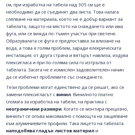
см, при изработка на табела над 305 см ще е
необходимо да се съединят два листа. Това налага
слепване на материала, което не е добър вариант за
табелата, защото на мястото на снаждането или има
фуга, или се вижда по-тъмен участък при светене.
Образувалата се фуга е предпоставка за влизане на
вода, а това е голям проблем, заради елекрическата
инсталация. от друга страна и вятърът навлиза, издува
плексигласа и при по-голяма сила го изтръгва от
табелата. Засега не е измислен задоволителен начин
да се избегнат проблемите със снаждането.
Тези проблеми могат единствено да се решат, ако се
замени плексигласът с
винил
. Винилното платно
спомага за изработка на табели, на практика с
неограничени размери
. Когато се монтира прецизно,
винилът се опъва максимално с помощта на защипване
към алуминиевите профили. Така лицето на табелата
наподобява гладък листов материл
и