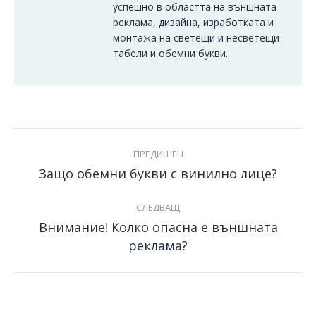
успешно в областта на външната
реклама, дизайнa, изработката и
монтажа на светещи и несветещи
табели и обемни букви.
Post
ПРЕДИШЕН
navigation
Защо обемни букви с винилно лице?
Previous
post:
СЛЕДВАЩ
Внимание! Колко опасна е външната
Next
реклама?
post: