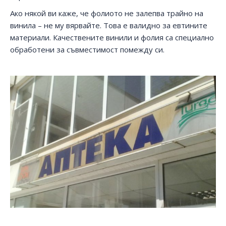
Ако някой ви каже, че фолиото не залепва трайно на
винила – не му вярвайте. Това е валидно за евтините
материали. Качествените винили и фолия са специално
обработени за съвместимост помежду си.