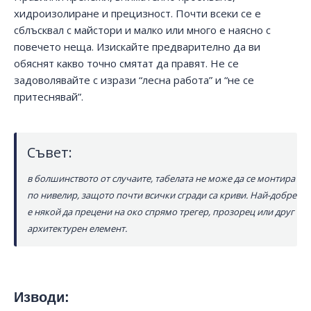
хидроизолиране и прецизност. Почти всеки се е
сблъсквал с майстори и малко или много е наясно с
повечето неща. Изискайте предварително да ви
обяснят какво точно смятат да правят. Не се
задоволявайте с изрази “лесна работа” и “не се
притеснявай”.
Съвет:
в болшинството от случаите, табелата не може да се монтира
по нивелир, защото почти всички сгради са криви. Най-добре
е някой да прецени на око спрямо трегер, прозорец или друг
архитектурен елемент.
Изводи: