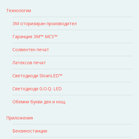
Технологии
3M оторизиран производител
Гаранция 3M™ MCS™
Солвентен печат
Латексов печат
Светодиоди SloanLED™
Светодиоди G.O.Q. LED
Обемни букви ден и нощ
Приложения
Бензиностанции