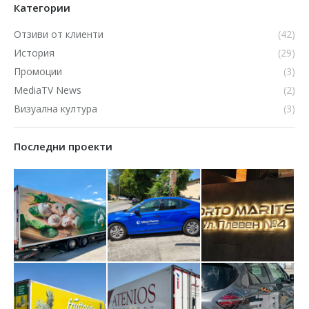
Категории
Отзиви от клиенти
(42)
История
(29)
Промоции
(3)
MediaTV News
(2)
Визуална култура
(3)
Последни проекти