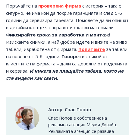
Поръчайте на
проверена фирма
с история – така е
сигурно, че има кой да покрие гаранцията и след 5-6
години да сервизира табелата. Помолете да ви опишат
в детайли как ще я направят и с какви материали.
Фиксирайте срока за изработка и монтаж!
Изискайте снимки, а най-добре идете и вижте на живо
табели, изработена от фирмата.
Попитайте
за табели
на повече от 5-6 години.
Говорете
с някой от
клиентите на фирмата – дали са доволни от изделията
и сервиза.
И никога не плащайте табела, която не
сте видели как свети.
Автор:
Спас Попов
Спас Попов е собственик на
рекламна агенция Медия Дизайн.
Рекламната агенция се развива