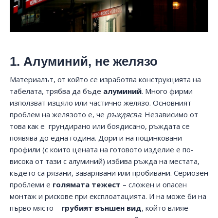
1. Алуминий, не желязо
Материалът, от който се изработва конструкцията на
табелата, трябва да бъде
алуминий
. Много фирми
използват изцяло или частично желязо. Основният
проблем на желязото е, че
ръждясва
. Независимо от
това как е грундирано или боядисано, ръждата се
появява до една година. Дори и на поцинковани
профили (с които цената на готовото изделие е по-
висока от тази с алуминий) избива ръжда на местата,
където са рязани, заварявани или пробивани. Сериозен
проблеми е
голямата тежест
– сложен и опасен
монтаж и рискове при експлоатацията. И на може би на
първо място –
грубият външен вид
, който влияе