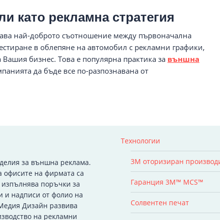
и като рекламна стратегия
ава най-доброто съотношение между първоначална
стиране в облепяне на автомобил с рекламни графики,
а Вашия бизнес. Това е популярна практика за
външна
мпанията да бъде все по-разпознавана от
Технологии
3M оторизиран производ
зделия за външна реклама.
а офисите на фирмата са
Гаранция 3M™ MCS™
я изпълнява поръчки за
и и надписи от фолио на
Солвентен печат
 Медия Дизайн развива
изводство на рекламни