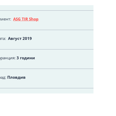
лиент:
ASG TIR Shop
ата:
Август
2019
аранция:
3 години
рад:
Пловдив