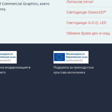
Латексов печат
 Commercial Graphics, което
ите.
Светодиоди SloanLED™
Светодиоди G.O.Q. LED
Обемни букви ден и нощ
на модернизация в
Подкрепа за прехода към
ието
кръгова икономика