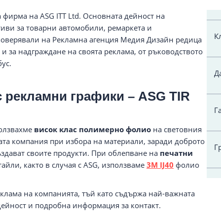
а фирма на ASG ITT Ltd. Основната дейност на
тиви за товарни автомобили, ремаркета и
К
а поверявали на Рекламна агенция Медия Дизайн редица
 и за надграждане на своята реклама, от ръководството
ус.
Д
с рекламни графики – ASG TIR
Г
ползвахме
висок клас полимерно фолио
на световния
ата компания при избора на материали, заради доброто
Г
ъздават своите продукти. При облепване на
печатни
айли, както в случая с ASG, използваме
3M IJ40
фолио
еклама на компанията, тъй като съдържа най-важната
дейност и подробна информация за контакт.