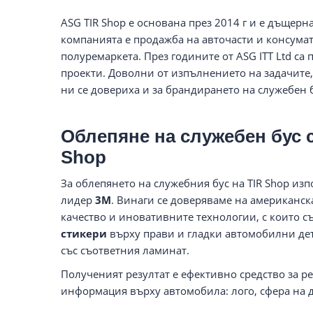
ASG TIR Shop е основана през 2014 г и е дъщерн
компанията е продажба на авточасти и консума
полуремаркета. През годините от ASG ITT Ltd с
проекти. Доволни от изпълнението на задачите,
ни се довериха и за брандирането на служебен б
Облепяне на служебен бус 
Shop
За облепянето на служебния бус на TIR Shop из
лидер
3M
. Винаги се доверяваме на американск
качество и иновативните технологии, с които с
стикери
върху прави и гладки автомобилни дет
със съответния ламинат.
Полученият резултат е ефективно средство за р
информация върху автомобила: лого, сфера на 