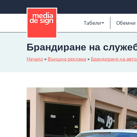
Табели
Обемни 
Брандиране на служеб
Начало
»
Външна реклама
»
Брандиране на авт