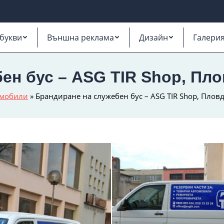
букви
Външна реклама
Дизайн
Галери
ен бус – ASG TIR Shop, Пл
омобили
»
Брандиране на служебен бус – ASG TIR Shop, Плов