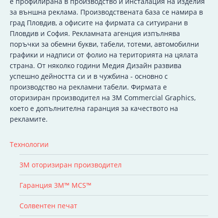
e профилирана в производство и инсталация на изделия
за външна реклама. Производствената база се намира в
град Пловдив, а офисите на фирмата са ситуирани в
Пловдив и София. Рекламната агенция изпълнява
поръчки за обемни букви, табели, тотеми, автомобилни
графики и надписи от фолио на територията на цялата
страна. От няколко години Медия Дизайн развива
успешно дейността си и в чужбина - основно с
производство на рекламни табели. Фирмата е
оторизиран производител на 3M Commercial Graphics,
което е допълнителна гаранция за качеството на
рекламите.
Технологии
3M оторизиран производител
Гаранция 3M™ MCS™
Солвентен печат