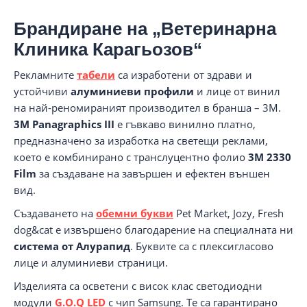
Брандиране на „Ветеринарна
Клиника Карагьозов“
Рекламните
табели
са изработени от здрави и
устойчиви
алуминиеви профили
и лице от винил
на най-реномираният производител в бранша – 3M.
3M Panagraphics III
е гъвкаво винилно платно,
предназначено за изработка на светещи реклами,
което е комбинирано с транслуцентно фолио
3М 2330
Film
за създаване на завършен и ефектен външен
вид.
Създаването на
обемни букви
Pet Market, Jozy, Fresh
dog&cat е извършено благодарение на специалната ни
система от Алурапид
. Буквите са с плексигласово
лице и алуминиеви страници.
Изделията са осветени с висок клас светодиодни
модули
G.O.Q LED
с чип Samsung. Те са гарантирано