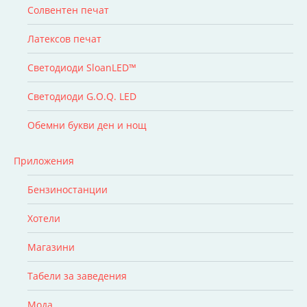
Солвентен печат
Латексов печат
Светодиоди SloanLED™
Светодиоди G.O.Q. LED
Обемни букви ден и нощ
Приложения
Бензиностанции
Хотели
Магазини
Табели за заведения
Мода