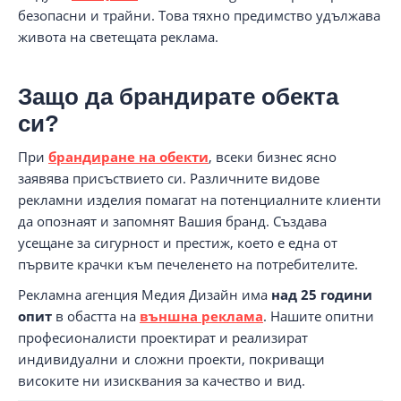
безопасни и трайни. Това тяхно предимство удължава
живота на светещата реклама.
Защо да брандирате обекта
си?
При
брандиране на обекти
, всеки бизнес ясно
заявява присъствието си. Различните видове
рекламни изделия помагат на потенциалните клиенти
да опознаят и запомнят Вашия бранд. Създава
усещане за сигурност и престиж, което е една от
първите крачки към печеленето на потребителите.
Рекламна агенция Медия Дизайн има
над 25 години
опит
в обастта на
външна реклама
. Нашите опитни
професионалисти проектират и реализират
индивидуални и сложни проекти, покриващи
високите ни изисквания за качество и вид.