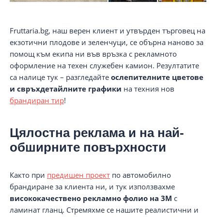
Fruttaria.bg, наш верен клиент и утвърден търговец на
екзотични плодове и зеленчуци, се обърна наново за
помощ към екипа ни във връзка с рекламното
оформление на техен служебен камион. Резултатите
са налице тук – разгледайте
ослепителните цветове
и свръхдетайлните графики
на техния нов
брандиран тир
!
Цялостна реклама и на най-
обширните повърхности
Както при
предишен проект
по автомобилно
брандиране за клиента ни, и тук използвахме
висококачествено рекламно фолио на 3М
с
ламинат гланц. Стремяхме се нашите реалистични и