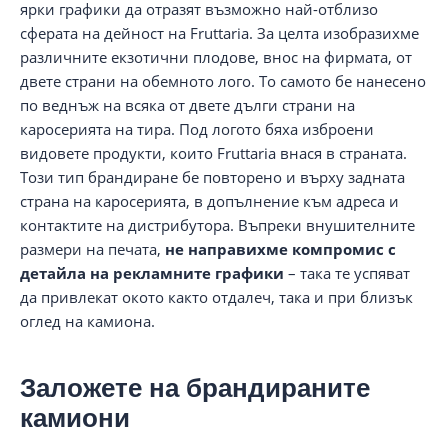
ярки графики да отразят възможно най-отблизо
сферата на дейност на Fruttaria. За целта изобразихме
различните екзотични плодове, внос на фирмата, от
двете страни на обемното лого. То самото бе нанесено
по веднъж на всяка от двете дълги страни на
каросерията на тира. Под логото бяха изброени
видовете продукти, които Fruttaria внася в страната.
Този тип брандиране бе повторено и върху задната
страна на каросерията, в допълнение към адреса и
контактите на дистрибутора. Въпреки внушителните
размери на печата,
не направихме компромис с
детайла на рекламните графики
– така те успяват
да привлекат окото както отдалеч, така и при близък
оглед на камиона.
Заложете на брандираните
камиони