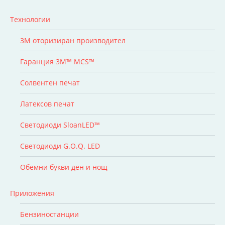
Технологии
3M оторизиран производител
Гаранция 3M™ MCS™
Солвентен печат
Латексов печат
Светодиоди SloanLED™
Светодиоди G.O.Q. LED
Обемни букви ден и нощ
Приложения
Бензиностанции