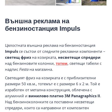
Външна реклама на
бензиностанция Impuls
Цялостната външна реклама на бензиностанция
Impuls
се състои от следните рекламни компоненти –
светещ фриз
на козирката,
несветещи спредери
над бензиновите колонки,
тотем
, светещи табели с
надпис
Fiesta
на магазина.
Светещият фриз на козирката е с приблизителни
размери 50 кв.м., тотемът е с размери 6 х 2 м. Той е
изработен от метална конструкция, облечена с
алуминий и
винилово платно
3M Panagraphics II
.
Над бензиноколонките са поставени несветещи
спредери, които са направени от композитен