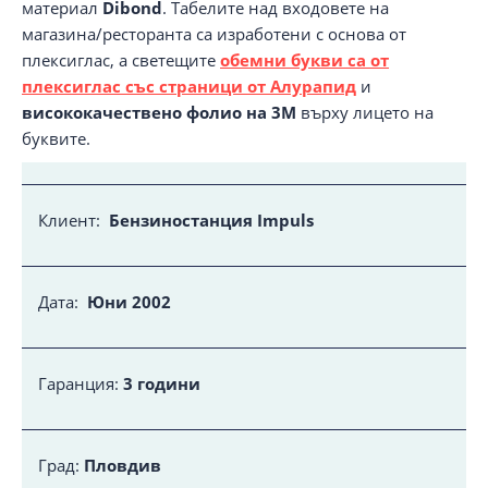
материал
Dibond
. Табелите над входовете на
магазина/ресторанта са изработени с основа от
плексиглас, а светещите
обемни букви са от
плексиглас със страници от Алурапид
и
висококачествено фолио на 3M
върху лицето на
буквите.
Клиент:
Бензиностанция Impuls
Дата:
Юни 2002
Гаранция:
3 години
Град:
Пловдив