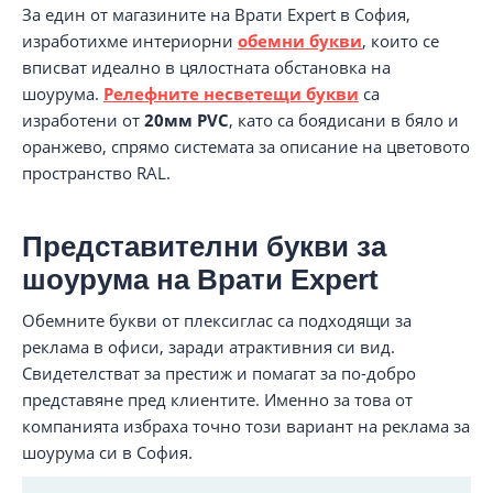
За един от магазините на Врати Expert в София,
изработихме интериорни
обемни букви
, които се
вписват идеално в цялостната обстановка на
шоурума.
Релефните несветещи букви
са
изработени от
20мм PVC
, като са боядисани в бяло и
оранжево, спрямо системата за описание на цветовото
пространство RAL.
Представителни букви за
шоурума на Врати Expert
Обемните букви от плексиглас са подходящи за
реклама в офиси, заради атрактивния си вид.
Свидетелстват за престиж и помагат за по-добро
представяне пред клиентите. Именно за това от
компанията избраха точно този вариант на реклама за
шоурума си в София.