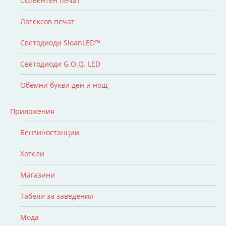
Солвентен печат
Латексов печат
Светодиоди SloanLED™
Светодиоди G.O.Q. LED
Обемни букви ден и нощ
Приложения
Бензиностанции
Хотели
Магазини
Табели за заведения
Мода