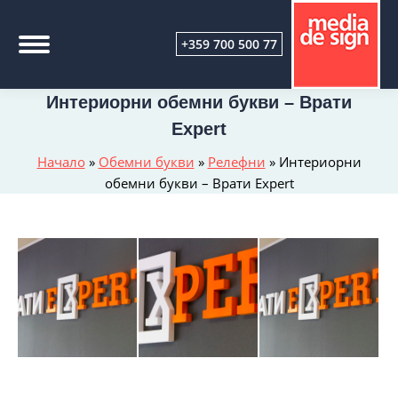
+359 700 500 77
Интериорни обемни букви – Врати
Expert
Начало
»
Обемни букви
»
Релефни
»
Интериорни
обемни букви – Врати Expert