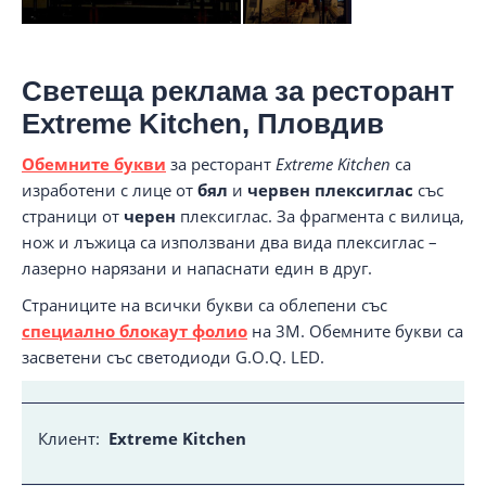
Светеща реклама за ресторант
Extreme Kitchen, Пловдив
Обемните букви
за ресторант
Extreme Kitchen
са
изработени с лице от
бял
и
червен плексиглас
със
страници от
черен
плексиглас. За фрагмента с вилица,
нож и лъжица са използвани два вида плексиглас –
лазерно нарязани и напаснати един в друг.
Страниците на всички букви са облепени със
специално блокаут фолио
на 3M. Обемните букви са
засветени със светодиоди G.O.Q. LED.
Клиент:
Extreme Kitchen