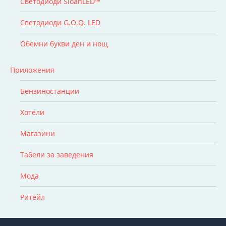
Светодиоди SloanLED™
Светодиоди G.O.Q. LED
Обемни букви ден и нощ
Приложения
Бензиностанции
Хотели
Магазини
Табели за заведения
Мода
Ритейл