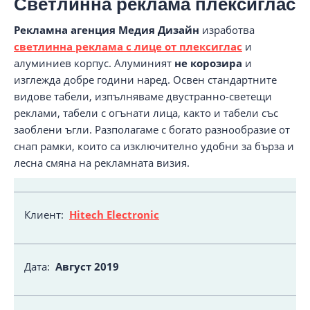
Светлинна реклама плексиглас
Рекламна агенция Медия Дизайн
изработва
светлинна реклама с лице от плексиглас
и
алуминиев корпус. Алуминият
не корозира
и
изглежда добре години наред. Освен стандартните
видове табели, изпълняваме двустранно-светещи
реклами, табели с огънати лица, както и табели със
заоблени ъгли. Разполагаме с богато разнообразие от
снап рамки, които са изключително удобни за бърза и
лесна смяна на рекламната визия.
Клиент:
Hitech Electronic
Дата:
Август
2019