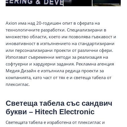
Axion има над 20-годишен опит в сферата на
технологичните разработки. Специализирани в
множество области, което им позволява гъвкавост и
иновативност в изпълнението на стандартизирани
или персонализирани проекти от различни сфери.
Използват съвременни методи за реализация на
софтуерни и хардуерни задания. Рекламна агенция
Медия Дизайн е изпълнила редица проекти за
компанията, като част от тях е и светеща табела от
плексиглас.
Светеща табела със сандвич
букви – Hitech Electronic
Светещата табела е изработена от плексиглас и