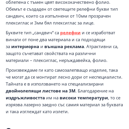
облепена с тъмен цвят висококачествено фолио.
Обемът е създаден от светещите релефни букви тип
сандвич, които са изпълнени от 10мм прозрачен
плексиглас и 3мм бял плексиглас за лице.
Буквите тип „сандвич“ са
релефни
и се изработват
винаги от поне два материала и са подходящи
за
интериорна
и
външна реклама
. Атрактивни са,
защото съчетават свойствата на различни
материали – плексиглас, неръждавейка, фолио.
Произвеждаме ги като самозалепващо изделие, така
че могат да се монтират лесно дори от неспециалисти.
Тайната е в използването на специализирани
двойнолепящи листове на 3M
. Благодарение на
издръжливостта
им на
високи температури
, то се
изрязва лазерно заедно със самия материал за буквата
и така изглеждат като излети.