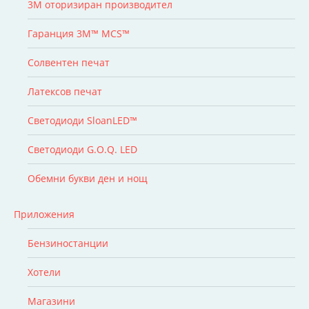
3M оторизиран производител
Гаранция 3M™ MCS™
Солвентен печат
Латексов печат
Светодиоди SloanLED™
Светодиоди G.O.Q. LED
Обемни букви ден и нощ
Приложения
Бензиностанции
Хотели
Магазини