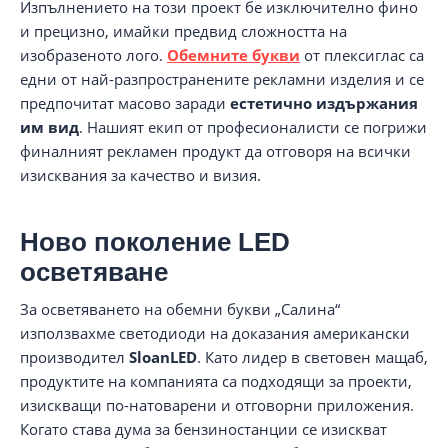
Изпълнението на този проект бе изключително фино
и прецизно, имайки предвид сложността на
изобразеното лого.
Обемните букви
от плексиглас са
едни от най-разпространените рекламни изделия и се
предпочитат масово заради
естетично издържания
им вид
. Нашият екип от професионалисти се погрижи
финалният рекламен продукт да отговоря на всички
изисквания за качество и визия.
Ново поколение LED
осветяване
За осветяването на обемни букви „Салина“
използвахме светодиоди на доказания американски
производител
SloanLED
. Като лидер в световен мащаб,
продуктите на компанията са подходящи за проекти,
изискващи по-натоварени и отговорни приложения.
Когато става дума за бензиностанции се изискват