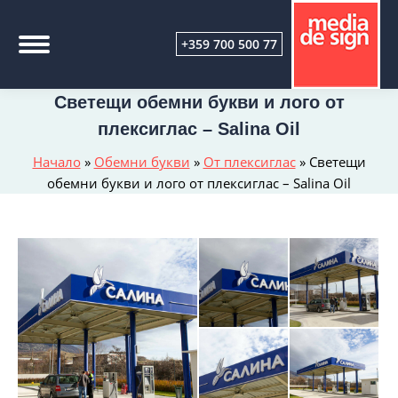
+359 700 500 77
Светещи обемни букви и лого от
плексиглас – Salina Oil
Начало
»
Обемни букви
»
От плексиглас
»
Светещи
обемни букви и лого от плексиглас – Salina Oil