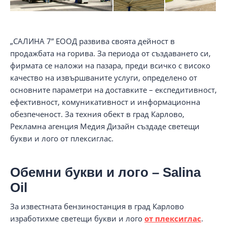
„САЛИНА 7” ЕООД развива своята дейност в
продажбата на горива. За периода от създаването си,
фирмата се наложи на пазара, преди всичко с високо
качество на извършваните услуги, определено от
основните параметри на доставките – експедитивност,
ефективност, комуникативност и информационна
обезпеченост. За техния обект в град Карлово,
Рекламна агенция Медия Дизайн създаде светещи
букви и лого от плексиглас.
Обемни букви и лого – Salina
Oil
За известната бензиностанция в град Карлово
изработихме светещи букви и лого
от плексиглас
.