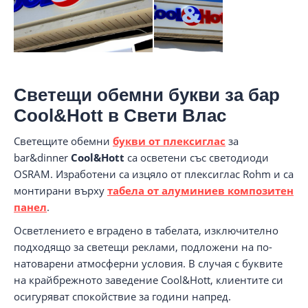
Светещи обемни букви за бар
Cool&Hott в Свети Влас
Светещите обемни
букви от плексиглас
за
bar&dinner
Cool&Hott
са осветени със светодиоди
OSRAM. Изработени са изцяло от плексиглас Rohm и са
монтирани върху
табела от алуминиев композитен
панел
.
Осветлението е вградено в табелата, изключително
подходящо за светещи реклами, подложени на по-
натоварени атмосферни условия. В случая с буквите
на крайбрежното заведение Cool&Hott, клиентите си
осигуряват спокойствие за години напред.