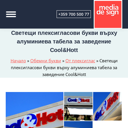
+359 700 500 77
Светещи плексигласови букви върху
алуминиева табела за заведение
Cool&Hott
Начало
»
Обемни букви
»
От плексиглас
»
Светещи
плексигласови букви върху алуминиева табела за
заведение Cool&Hott