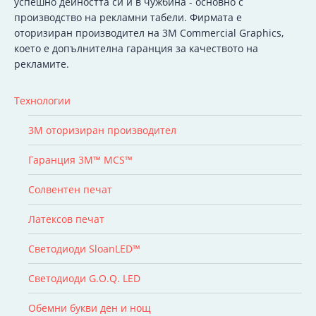
успешно дейността си и в чужбина - основно с
производство на рекламни табели. Фирмата е
оторизиран производител на 3M Commercial Graphics,
което е допълнителна гаранция за качеството на
рекламите.
Технологии
3M оторизиран производител
Гаранция 3M™ MCS™
Солвентен печат
Латексов печат
Светодиоди SloanLED™
Светодиоди G.O.Q. LED
Обемни букви ден и нощ