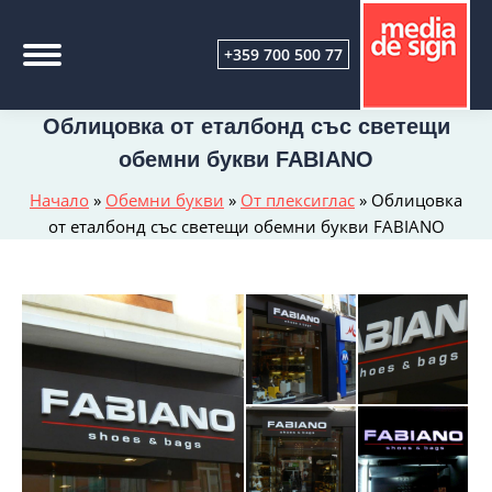
+359 700 500 77
Облицовка от еталбонд със светещи
обемни букви FABIANO
Начало
»
Обемни букви
»
От плексиглас
»
Облицовка
от еталбонд със светещи обемни букви FABIANO