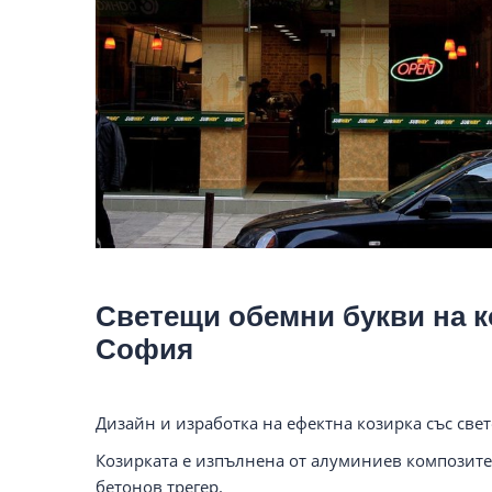
Светещи обемни букви на к
София
Дизайн и изработка на ефектна козирка със св
Козирката е изпълнена от алуминиев композите
бетонов трегер.