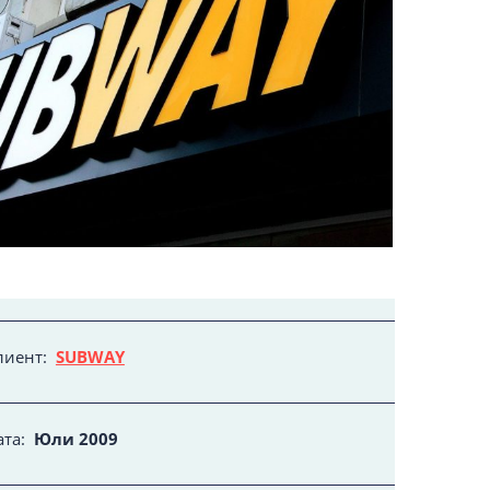
лиент:
SUBWAY
ата:
Юли 2009