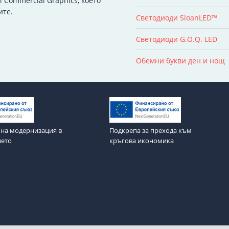
 Commercial Graphics, което
ите.
Светодиоди SloanLED™
Светодиоди G.O.Q. LED
Обемни букви ден и нощ
на модернизация в
Подкрепа за прехода към
ието
кръгова икономика