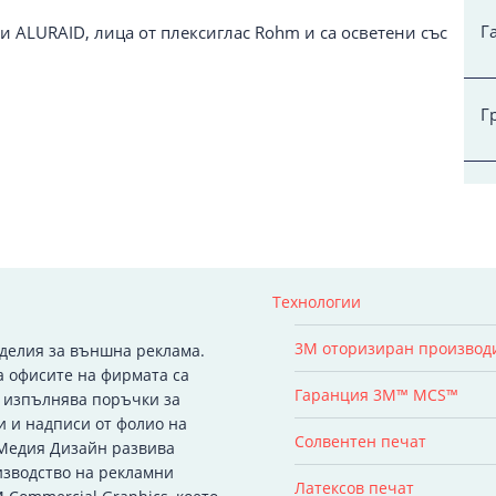
Г
и ALURAID, лица от плексиглас Rohm и са осветени със
Г
Технологии
3M оторизиран производ
зделия за външна реклама.
а офисите на фирмата са
Гаранция 3M™ MCS™
я изпълнява поръчки за
и и надписи от фолио на
Солвентен печат
 Медия Дизайн развива
изводство на рекламни
Латексов печат