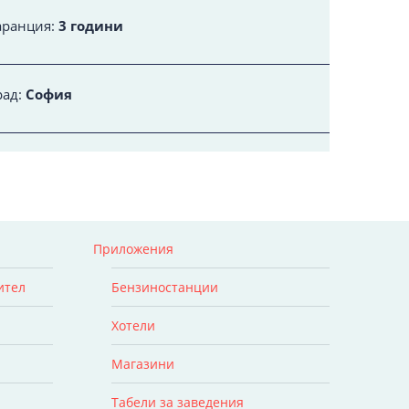
аранция:
3 години
рад:
София
Приложения
ител
Бензиностанции
Хотели
Магазини
Табели за заведения