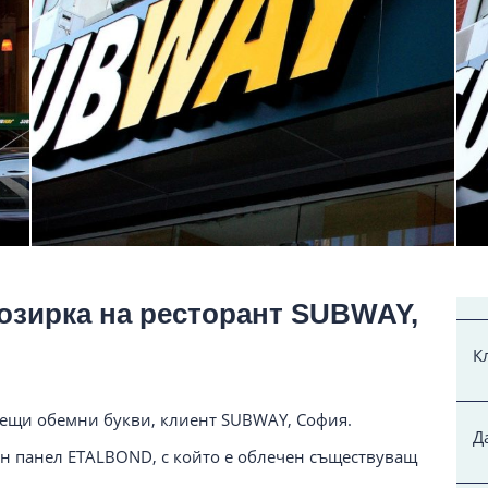
озирка на ресторант SUBWAY,
К
етещи обемни букви, клиент SUBWAY, София.
Д
н панел ETALBOND, с който е облечен съществуващ