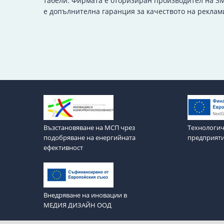
табели. Фирмата е оторизиран производител на 3M
е допълнителна гаранция за качеството на реклам
Възстановяване на МСП чрез
Технологич
подобряване на енергийната
предприят
ефективност
Внедряване на иновации в
МЕДИЯ ДИЗАЙН ООД