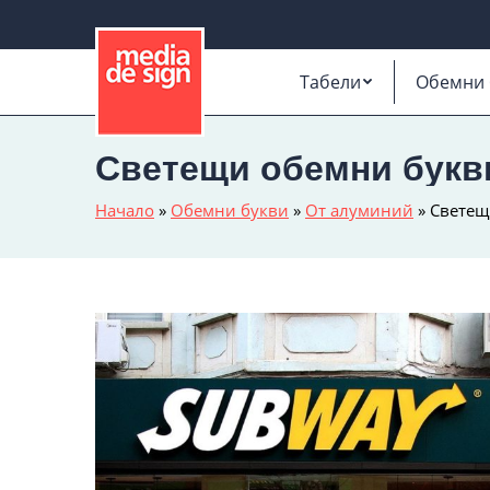
Табели
Обемни 
Светещи обемни букви
Начало
»
Обемни букви
»
От алуминий
»
Светещ