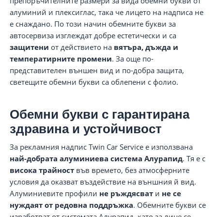
препоръчителните размери за вида обемни букви от
алуминий и плексиглас, така че лицето на надписа не
е снаждано. По този начин обемните букви за
автосервиза изглеждат добре естетически и са
защитени
от действието на
вятъра, дъжда и
температирните промени
. За още по-
представителен външен вид и по-добра защита,
светещите обемни букви са облепени с фолио.
Обемни букви с гарантирана
здравина и устойчивост
За рекламния надпис Twin Car Service е използвана
най-добрата алуминиева система Алурапид
. Тя е с
висока трайност
във времето, без атмосферните
условия да оказват въздействие на външния й вид.
Алуминиевите профили
не ръждясват
и
не се
нуждаят от редовна поддръжка
. Обемните букви се
изработват от системата Алурапид, като за лице се