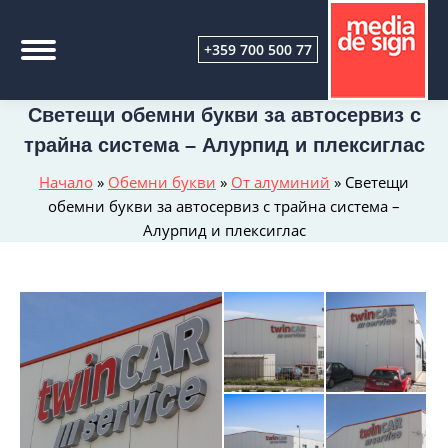
+359 700 500 77
Светещи обемни букви за автосервиз с
трайна система – Алурпид и плексиглас
Начало
»
Обемни букви
»
От алуминий
»
Светещи
обемни букви за автосервиз с трайна система –
Алурпид и плексиглас