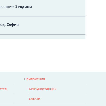
аранция:
3 години
рад:
София
Приложения
ител
Бензиностанции
Хотели