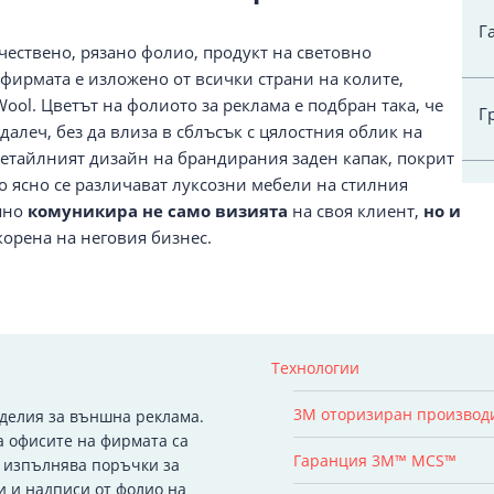
Г
чествено, рязано фолио, продукт на световно
фирмата е изложено от всички страни на колите,
ool. Цветът на фолиото за реклама е подбран така, че
Г
далеч, без да влиза в сблъсък с цялостния облик на
детайлният дизайн на брандирания заден капак, покрит
то ясно се различават луксозни мебели на стилния
шно
комуникира не само визията
на своя клиент,
но и
корена на неговия бизнес.
Технологии
3M оторизиран производ
зделия за външна реклама.
а офисите на фирмата са
Гаранция 3M™ MCS™
я изпълнява поръчки за
и и надписи от фолио на