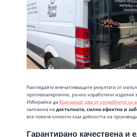
Разгледайте впечатляващите резултати от изпъл
противоалергенни, ръчно изработени изделия з
Избирайки да
брандират два от служебните си
заложиха на
достъпната, силно ефектна и з
все повече клиенти към дейността на производ
Гарантирано качествена и 