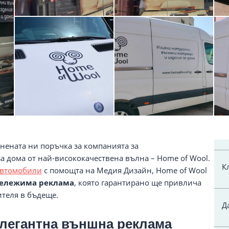
нената ни поръчка за компанията за
а дома от най-висококачествена вълна – Home of Wool.
К
 автомобили
с помощта на Медия Дизайн, Home of Wool
абележима реклама
, която гарантирано ще привлича
ителя в бъдеще.
Д
елегантна външна реклама