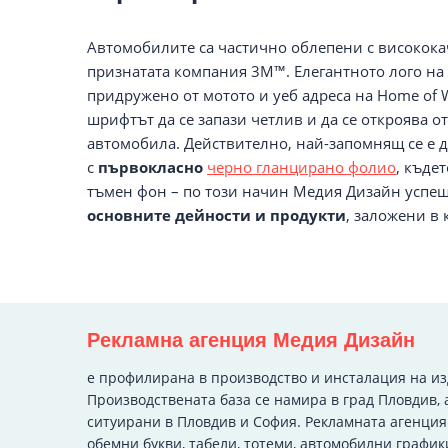
Автомобилите са частично облепени с високока
признатата компания 3М™. Елегантното лого на 
придружено от мотото и уеб адреса на Home of W
шрифтът да се запази четлив и да се откроява от
автомобила. Действително, най-запомнящ се е 
с
първокласно
черно гланцирано фолио
, къде
тъмен фон – по този начин Медия Дизайн успе
основните дейности и продукти
, заложени в 
Рекламна агенция Медия Дизайн
e профилирана в производство и инсталация на и
Производствената база се намира в град Пловдив, 
ситуирани в Пловдив и София. Рекламната агенци
обемни букви, табели, тотеми, автомобилни график