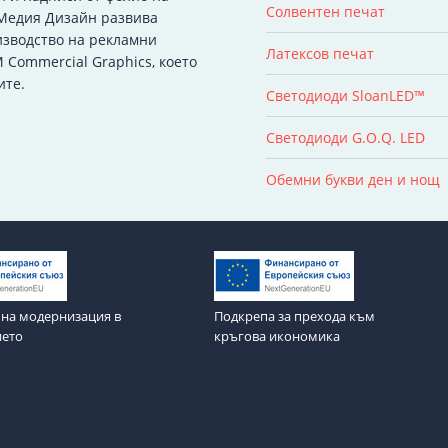
Солвентен печат
 Медия Дизайн развива
изводство на рекламни
Латексов печат
 Commercial Graphics, което
ите.
Светодиоди SloanLED™
Светодиоди G.O.Q. LED
Обемни букви ден и нощ
на модернизация в
Подкрепа за прехода към
ието
кръгова икономика