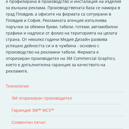
e профилирана в производство и инсталация на изделия
за външна реклама. Производствената база се намира в
град Пловдив, а офисите на фирмата са ситуирани в
Пловдив и София. Рекламната агенция изпълнява
поръчки за обемни букви, табели, тотеми, автомобилни
графики и надписи от фолио на територията на цялата
страна. От няколко години Медия Дизайн развива
успешно дейността си и в чужбина - основно с
производство на рекламни табели. Фирмата е
оторизиран производител на 3M Commercial Graphics,
което е допълнителна гаранция за качеството на
рекламите.
Технологии
3M оторизиран производител
Гаранция 3M™ MCS™
Солвентен печат