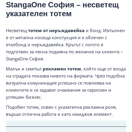
StangaOne София – несветещ
указателен тотем
Несветещ
тотем от неръждавейка
и бонд. Изпълнен
е от метална носеща констукция и е облечен с
еталбонд и неръждавейка. Кръгът с логото е
подготвен за лесна подмяна по желание на клиента –
StangaOne София.
Малък и семпъл
рекламен тотем
, който още от входа
на сградата показва нивото на фирмата. Чрез подобна
визуална комуникация успешно се повлиява на
клиентите и се задават очаквания за сериозен и
успешен бизнес.
Подобен тотем, освен с указателна рекламна роля,
върши отлична работа и като имиджов елемент.