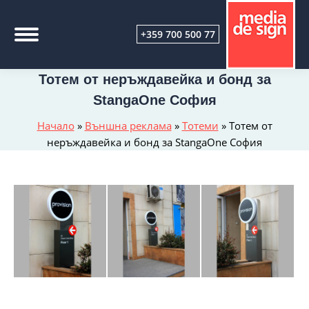
+359 700 500 77
Тотем от неръждавейка и бонд за
StangaOne София
Начало
»
Външна реклама
»
Тотеми
»
Тотем от
неръждавейка и бонд за StangaOne София