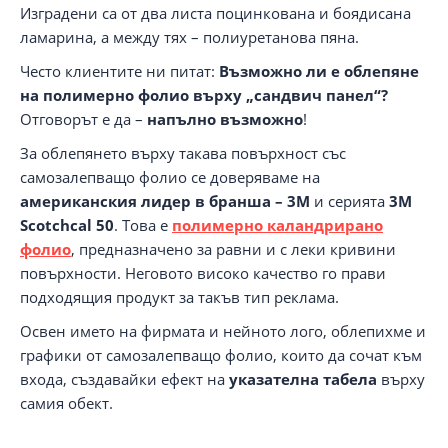
Изградени са от два листа поцинкована и боядисана
ламарина, а между тях – полиуретанова пяна.
Често клиентите ни питат:
Възможно ли е облепяне
на полимерно фолио върху „сандвич панел“?
Отговорът е да –
напълно възможно
!
За облепянето върху такава повърхност със
самозалепващо фолио се доверяваме на
американския лидер в бранша – 3М
и серията
3M
Scotchcal 50
. Това е
полимерно каландрирано
фолио
, предназначено за равни и с леки кривини
повърхности. Неговото високо качество го прави
подходящия продукт за такъв тип реклама.
Освен името на фирмата и нейното лого, облепихме и
графики от самозалепващо фолио, които да сочат към
входа, създавайки ефект на
указателна табела
върху
самия обект.