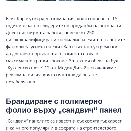
Елит Кар е утвърдена компания, която повече от 15
години е част от лидерите по продажби на авточасти.
Днес във фирмата работят повече от 250
висококвалифицирани специалисти. Един от главните
фактори за успеха на Елит Кар е тяхната устременост
да доставят поръчаната от клиента стока в
максимално кратки срокове. За техния обект на бул.
„Кукленско шосе“ 12, от Медия Дизайн създадохме
рекламна визия, която няма как да остане
незабелязана.
Брандиране с полимерно
фолио върху „сандвич“ панел
„Сандвич“ панелите са известни със своята гъвкавост
и са много популярни в сферата на строителството.