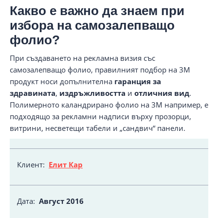
Какво е важно да знаем при
избора на самозалепващо
фолио?
При създаването на рекламна визия със
самозалепващо фолио, правилният подбор на 3M
продукт носи допълнителна
гаранция за
здравината
,
издръжливостта
и
отличния вид
.
Полимерното каландрирано фолио на 3M например, е
подходящо за рекламни надписи върху прозорци,
витрини, несветещи табели и „сандвич“ панели.
Клиент:
Елит Кар
Дата:
Август
2016