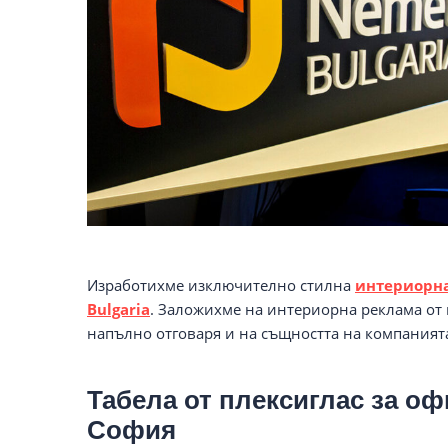
Изработихме изключително стилна
интериорна
Bulgaria
. Заложихме на интериорна реклама от 
напълно отговаря и на същността на компанията
Табела от плексиглас за оф
София