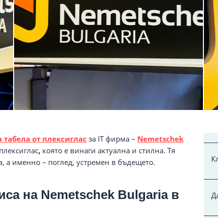
 табела от плексиглас
за IT фирма –
Nemetschek
плексиглас
,
която е винаги актуална и стилна. Тя
К
, а именно – поглед, устремен в бъдещето.
иса на Nemetschek Bulgaria в
Д