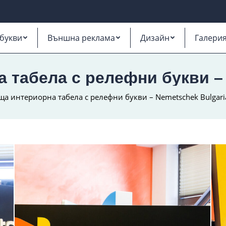
букви
Външна реклама
Дизайн
Галери
 табела с релефни букви – 
ща интериорна табела с релефни букви – Nemetschek Bulgari