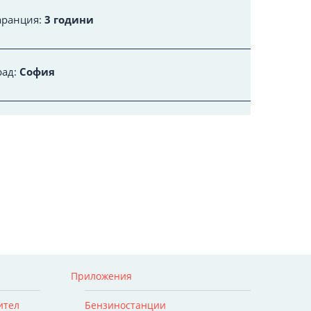
аранция:
3 години
рад:
София
Приложения
ител
Бензиностанции