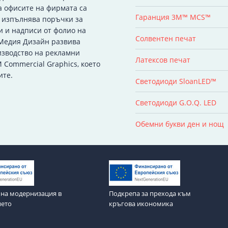
а офисите на фирмата са
Гаранция 3M™ MCS™
я изпълнява поръчки за
и и надписи от фолио на
Солвентен печат
 Медия Дизайн развива
изводство на рекламни
Латексов печат
 Commercial Graphics, което
ите.
Светодиоди SloanLED™
Светодиоди G.O.Q. LED
Обемни букви ден и нощ
на модернизация в
Подкрепа за прехода към
ието
кръгова икономика