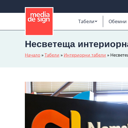
Табели
Обемни 
Несветеща интериорна
Начало
»
Табели
»
Интериорни табели
»
Несвете