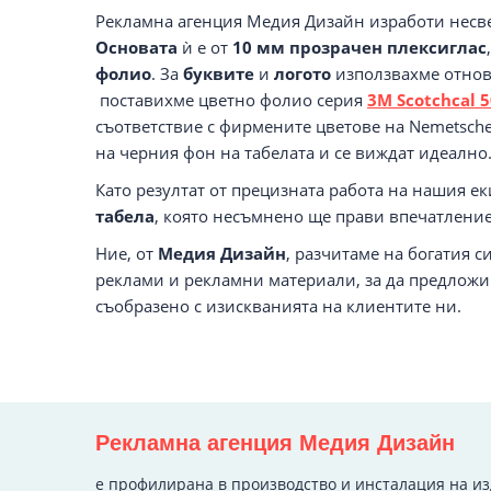
Рекламна агенция Медия Дизайн изработи несве
Основата
ѝ е от
10 мм прозрачен плексиглас
фолио
. За
буквите
и
логото
използвахме отнов
поставихме цветно фолио серия
3М Scotchcal 5
съответствие с фирмените цветове на Nemetsche
на черния фон на табелата и се виждат идеално
Като резултат от прецизната работа на нашия ек
табела
, която несъмнено ще прави впечатление
Ние, от
Медия Дизайн
, разчитаме на богатия 
реклами и рекламни материали, за да предлож
съобразено с изискванията на клиентите ни.
Рекламна агенция Медия Дизайн
e профилирана в производство и инсталация на и