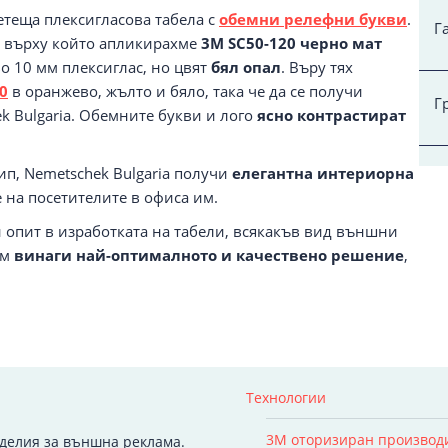
теща плексигласова табела с
обемни релефни букви
.
Г
, върху който апликирахме
3М SC50-120 черно мат
о 10 мм плексиглас, но цвят
бял опал
. Въру тях
0
в оранжево, жълто и бяло, така че да се получи
Г
k Bulgaria. Обемните букви и лого
ясно контрастират
.
ип, Nemetschek Bulgaria получи
елегантна интериорна
 на посетителите в офиса им.
си опит в изработката на табели, всякакъв вид външни
им
винаги най-оптималното и качествено решение
,
Технологии
3M оторизиран производ
зделия за външна реклама.