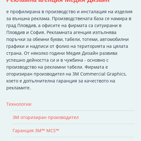
e профилирана в производство и инсталация на изделия
за външна реклама. Производствената база се намира в
град Пловдив, а офисите на фирмата са ситуирани в
Пловдив и София. Рекламната агенция изпълнява
поръчки за обемни букви, табели, тотеми, автомобилни
графики и надписи от фолио на територията на цялата
страна. От няколко години Медия Дизайн развива
успешно дейността си и в чужбина - основно с
производство на рекламни табели. Фирмата е
оторизиран производител на 3M Commercial Graphics,
което е допълнителна гаранция за качеството на
рекламите.
Технологии
3M оторизиран производител
Гаранция 3M™ MCS™