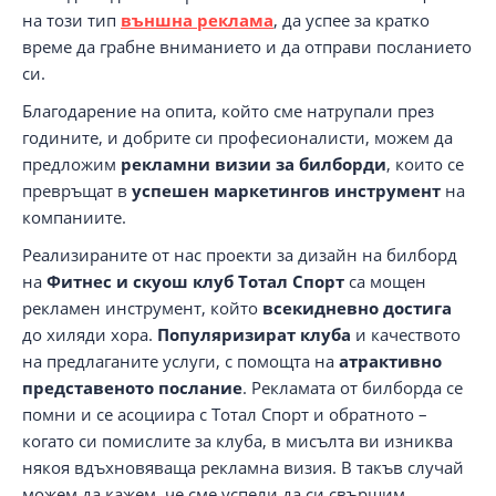
на този тип
външна реклама
, да успее за кратко
време да грабне вниманието и да отправи посланието
си.
Благодарение на опита, който сме натрупали през
годините, и добрите си професионалисти, можем да
предложим
рекламни визии за билборди
, които се
превръщат в
успешен маркетингов инструмент
на
компаниите.
Реализираните от нас проекти за дизайн на билборд
на
Фитнес и скуош клуб Тотал Спорт
са мощен
рекламен инструмент, който
всекидневно
достига
до хиляди хора.
Популяризират
клуба
и качеството
на предлаганите услуги, с помощта на
атрактивно
представеното послание
. Рекламата от билборда се
помни и се асоциира с Тотал Спорт и обратното –
когато си помислите за клуба, в мисълта ви изниква
някоя вдъхновяваща рекламна визия. В такъв случай
можем да кажем, че сме успели да си свършим