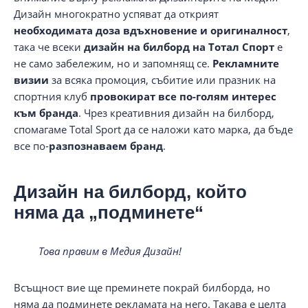
Дизайн многократно успяват да открият
необходимата доза вдъхновение и оригиналност
,
така че всеки
дизайн на билборд на Тотал Спорт
е
не само забележим, но и запомнящ се.
Рекламните
визии
за всяка промоция, събитие или празник на
спортния клуб
провокират все по-голям интерес
към бранда
. Чрез креативния дизайн на билборд,
спомагаме Total Sport да се наложи като марка, да бъде
все по-
разпознаваем бранд
.
Дизайн на билборд, който
няма да „подминете“
Това правим в Медия Дизайн!
Всъщност вие ще преминете покрай билборда, но
няма да подминете рекламата на него. Такава е целта