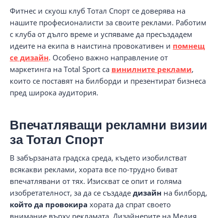
Фитнес и скуош клуб Тотал Спорт се доверява на
нашите професионалисти за своите реклами. Работим
с клуба от дълго време и успяваме да пресъздадем
идеите на екипа в наистина провокативен и
помнещ
се дизайн
. Особено важно направление от
маркетинга на Total Sport са
винилните реклами
,
които се поставят на билборди и презентират бизнеса
пред широка аудитория.
Впечатляващи рекламни визии
за Тотал Спорт
В забързаната градска среда, където изобилстват
всякакви реклами, хората все по-трудно биват
впечатлявани от тях. Изискват се опит и голяма
изобретателност, за да се създаде
дизайн
на билборд,
който да провокира
хората да спрат своето
внимание върху рекламата. Дизайнерите на Медия