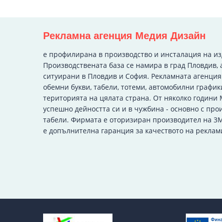
Рекламна агенция Медия Дизайн
e профилирана в производство и инсталация на и
Производствената база се намира в град Пловдив, 
ситуирани в Пловдив и София. Рекламната агенци
обемни букви, табели, тотеми, автомобилни график
територията на цялата страна. От няколко години
успешно дейността си и в чужбина - основно с про
табели. Фирмата е оторизиран производител на 3M
е допълнителна гаранция за качеството на реклам