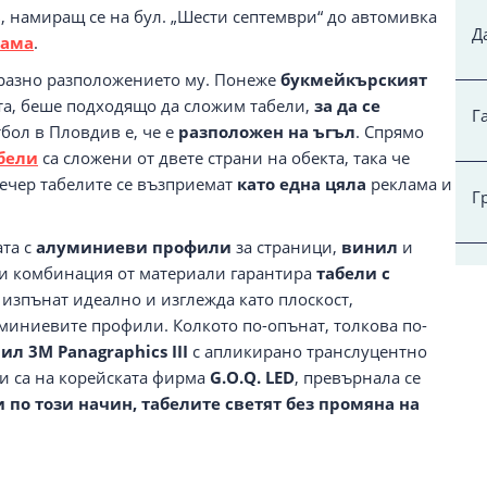
, намиращ се на бул. „Шести септември“ до автомивка
Д
лама
.
бразно разположението му. Понеже
букмейкърският
та, беше подходящо да сложим табели,
за да се
Г
тбол в Пловдив е, че е
разположен на ъгъл
. Спрямо
бели
са сложени от двете страни на обекта, така че
 вечер табелите се възприемат
като една цяла
реклама и
Г
ата с
алуминиеви профили
за страници,
винил
и
зи комбинация от материали гарантира
табели с
изпънат идеално и изглежда като плоскост,
миниевите профили. Колкото по-опънат, толкова по-
ил 3M Panagraphics III
с апликирано транслуцентно
и са на корейската фирма
G.O.Q. LED
, превърнала се
по този начин, табелите светят без промяна на