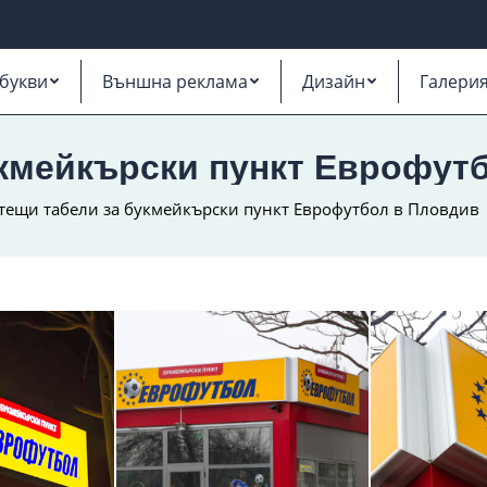
букви
Външна реклама
Дизайн
Галери
укмейкърски пункт Еврофут
тещи табели за букмейкърски пункт Еврофутбол в Пловдив