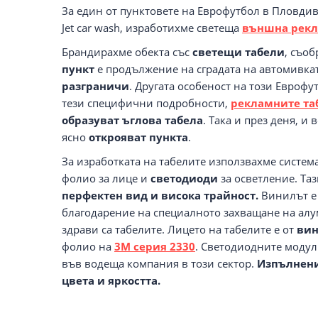
За един от пунктовете на Еврофутбол в Пловдив
Jet car wash, изработихме светеща
външна рек
Брандирахме обекта със
светещи
табели
, съо
пункт
е продължение на сградата на автомивка
разграничи
. Другата особеност на този Еврофу
тези специфични подробности,
рекламните та
образуват ъглова табела
. Така и през деня, и
ясно
открояват пункта
.
За изработката на табелите използвахме систем
фолио за лице и
светодиоди
за осветление. Та
перфектен вид и висока трайност.
Винилът е 
благодарение на специалното захващане на алу
здрави са табелите. Лицето на табелите е от
вин
фолио на
3M серия 2330
. Светодиодните модул
във водеща компания в този сектор.
Изпълнени 
цвета и яркостта.