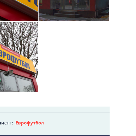
лиент:
Еврофутбол