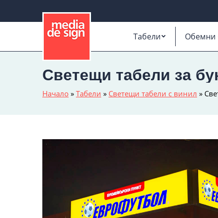
Табели
Обемни 
Светещи табели за б
Начало
»
Табели
»
Светещи табели с винил
»
Све