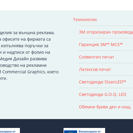
Технологии
3M оторизиран производ
зделия за външна реклама.
а офисите на фирмата са
Гаранция 3M™ MCS™
я изпълнява поръчки за
и и надписи от фолио на
Солвентен печат
 Медия Дизайн развива
изводство на рекламни
Латексов печат
 Commercial Graphics, което
ите.
Светодиоди SloanLED™
Светодиоди G.O.Q. LED
Обемни букви ден и нощ