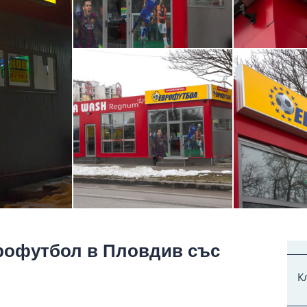
врофутбол в Пловдив със
К