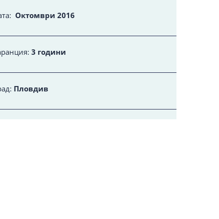
ата:
Октомври 2016
аранция:
3 години
рад:
Пловдив