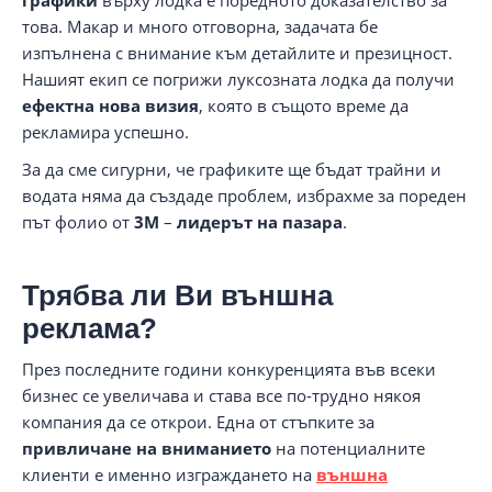
графики
върху лодка е поредното доказателство за
това. Макар и много отговорна, задачата бе
изпълнена с внимание към детайлите и презицност.
Нашият екип се погрижи луксозната лодка да получи
ефектна нова визия
, която в същото време да
рекламира успешно.
За да сме сигурни, че графиките ще бъдат трайни и
водата няма да създаде проблем, избрахме за пореден
път фолио от
3M
–
лидерът на пазара
.
Трябва ли Ви външна
реклама?
През последните години конкуренцията във всеки
бизнес се увеличава и става все по-трудно някоя
компания да се открои. Една от стъпките за
привличане на вниманието
на потенциалните
клиенти е именно изграждането на
външна