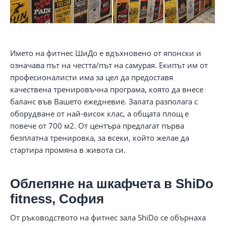
Името на фитнес ШиДо е вдъхновено от японски и
означава път на честта/път на самурая. Екипът им от
професионалисти има за цел да предоставя
качествена тренировъчна програма, която да внесе
баланс във Вашето ежедневие. Залата разполага с
оборудване от най-висок клас, а общата площ е
повече от 700 м2. От центъра предлагат първа
безплатна тренировка, за всеки, който желае да
стартира промяна в живота си.
Облепяне на шкафчета в ShiDo
fitness, София
От ръководството на фитнес зала ShiDo се обърнаха