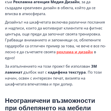
към
Рекламна агенция Медия Дизайн
, за да
създадем креативен дизайн в обекта, който да се
вписва в атмосферата.
Дизайнът на шкафчетата включва различни послания
и надписи, които да мотивират клиентите на фитнес
центъра, още преди да започнат своята тренировка.
Грабващи вниманието и запомнящи се, облепените
гардероби са отличен пример за това, че вече е все по-
лесно е да съчетаете своята
реклама и дизайн
в
едно!
За изпълнението на този проект бе използван
3M
ламинат
дълбок мат с
кадифена текстура
. По този
начин, освен с интересен печат, визията на
шкафчетата впечатлява и при допир.
Неограничени възможности
при облепянето на мебели