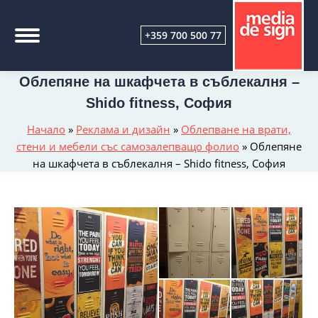
+359 700 500 77
Облепяне на шкафчета в съблекалня –
Shido fitness, София
Начало
»
Реклама и дизайн
»
Облепване на врати,
стени и мебели със самозалепващо фолио
»
Облепяне
на шкафчета в съблекалня – Shido fitness, София