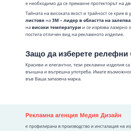
е необходимо да се премахне протекторът на дв
Тайната на високата якост и трайност се крие 
листове
на
3M – лидер в областта на залеп
на
високи температури
и се изрязва лазерно з
постига отличен вид на рекламното изделие.
Защо да изберете релефни
Красиви и елегантни, тези рекламни изделия са
външна и вътрешна употреба. Имате възможност 
във Ваша запазена марка.
Рекламна агенция Медия Дизайн
e профилирана в производство и инсталация на и