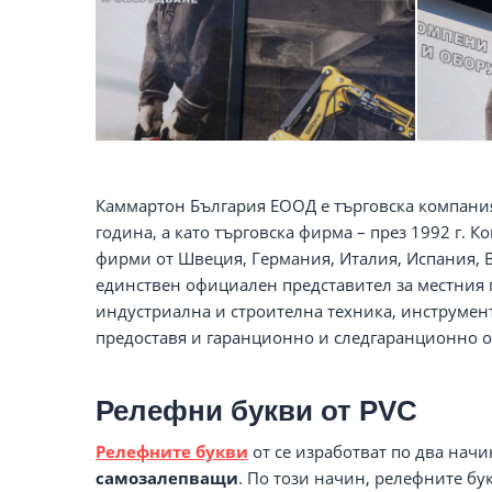
Каммартон България ЕООД е търговска компания
година, а като търговска фирма – през 1992 г.
фирми от Швеция, Германия, Италия, Испания, Ве
единствен официален представител за местния 
индустриална и строителна техника, инструмент
предоставя и гаранционно и следгаранционно 
Релефни букви от PVC
Релефните букви
от се изработват по два начи
самозалепващи
. По този начин, релефните бу