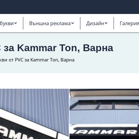
букви
Външна реклама
Дизайн
Галери
 за Kammar Ton, Варна
ви от PVC за Kammar Ton, Варна