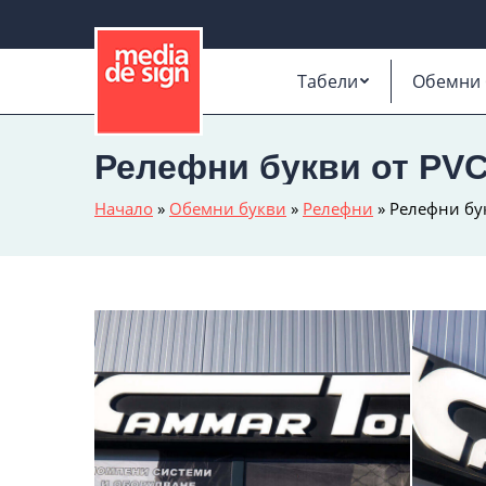
Табели
Обемни 
Релефни букви от PVC
Начало
»
Обемни букви
»
Релефни
»
Релефни бук