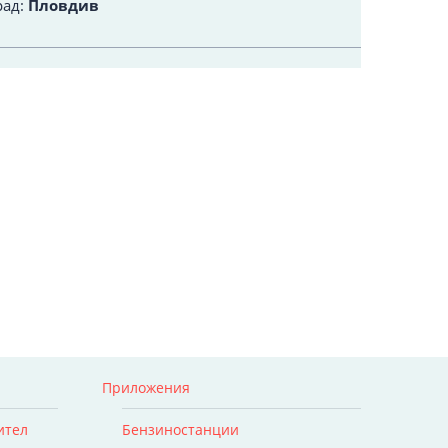
рад:
Пловдив
Приложения
ител
Бензиностанции