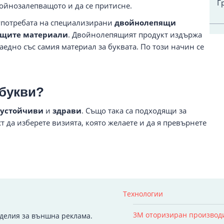
Г
ойнозалепващото и да се притисне.
в употребата на специализирани
двойнолепящи
ващите материали
. Двойнолепящият продукт издържа
аедно със самия материал за буквата. По този начин се
 букви?
устойчиви
и
здрави
. Също така са подходящи за
да изберете визията, която желаете и да я превърнете
Технологии
3M оторизиран производ
зделия за външна реклама.