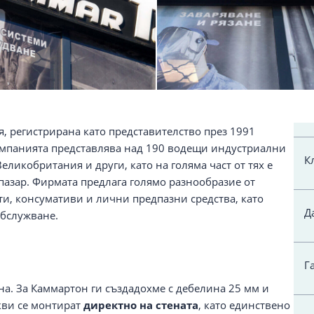
, регистрирана като представителство през 1991
 Компанията представлява над 190 водещи индустриални
К
ликобритания и други, като на голяма част от тях е
пазар. Фирмата предлага голямо разнообразие от
и, консумативи и лични предпазни средства, като
Д
обслужване.
Г
на. За Каммартон ги създадохме с дебелина 25 мм и
кви се монтират
директно на стената
, като единствено