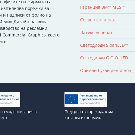
а офисите на фирмата са
Гаранция 3M™ MCS™
я изпълнява поръчки за
и и надписи от фолио на
Солвентен печат
 Медия Дизайн развива
изводство на рекламни
Латексов печат
 Commercial Graphics, което
ите.
Светодиоди SloanLED™
Светодиоди G.O.Q. LED
Обемни букви ден и нощ
на модернизация в
Подкрепа за прехода към
ието
кръгова икономика