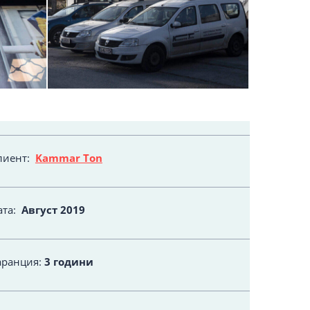
лиент:
Kammar Ton
ата:
Август
2019
аранция:
3 години