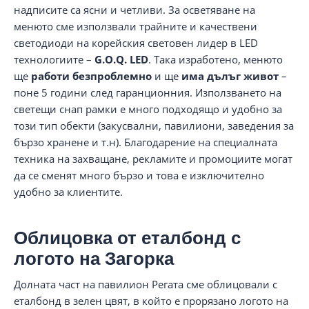
надписите са ясни и четливи. За осветяване на
менюто сме използвали трайните и качествени
светодиоди на корейския световен лидер в LED
технологиите –
G.O.Q. LED
. Така изработено, менюто
ще
работи безпроблемно
и ще
има дълъг живот
–
поне 5 години след гаранционния. Използването на
светещи снап рамки е много подходящо и удобно за
този тип обекти (закусвални, павилиони, заведения за
бързо хранене и т.н). Благодарение на специалната
техника на захващане, рекламите и промоциите могат
да се сменят много бързо и това е изключително
удобно за клиентите.
Облицовка от еталбонд с
логото на Загорка
Долната част на павилион Регата сме облицовали с
еталбонд в зелен цвят, в който е прорязано логото на