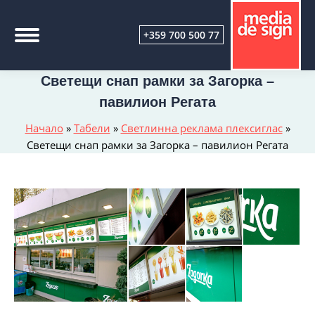
+359 700 500 77
Светещи снап рамки за Загорка –
павилион Регата
Начало
»
Табели
»
Светлинна реклама плексиглас
»
Светещи снап рамки за Загорка – павилион Регата