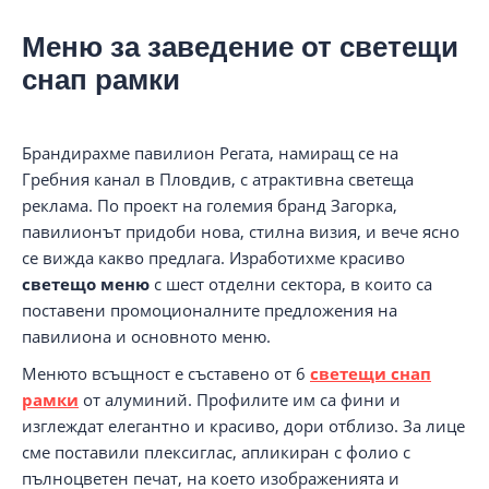
Меню за заведение от светещи
снап рамки
Брандирахме павилион Регата, намиращ се на
Гребния канал в Пловдив, с атрактивна светеща
реклама. По проект на големия бранд Загорка,
павилионът придоби нова, стилна визия, и вече ясно
се вижда какво предлага. Изработихме красиво
светещо меню
с шест отделни сектора, в които са
поставени промоционалните предложения на
павилиона и основното меню.
Менюто всъщност е съставено от 6
светещи снап
рамки
от алуминий. Профилите им са фини и
изглеждат елегантно и красиво, дори отблизо. За лице
сме поставили плексиглас, апликиран с фолио с
пълноцветен печат, на което изображенията и