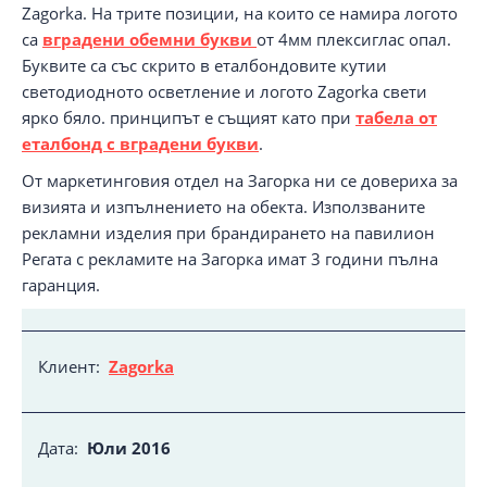
Zagorka. На трите позиции, на които се намира логото
са
вградени обемни букви
от 4мм плексиглас опал.
Буквите са със скрито в еталбондовите кутии
светодиодното осветление и логото Zagorka свети
ярко бяло. принципът е същият като при
табела от
еталбонд с вградени букви
.
От маркетинговия отдел на Загорка ни се довериха за
визията и изпълнението на обекта. Използваните
рекламни изделия при брандирането на павилион
Регата с рекламите на Загорка имат 3 години пълна
гаранция.
Клиент:
Zagorka
Дата:
Юли 2016