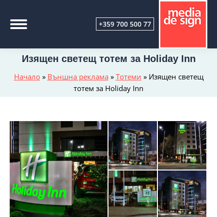
+359 700 500 77
Изящен светещ тотем за Holiday Inn
Начало
»
Външна реклама
»
Тотеми
»
Изящен светещ
тотем за Holiday Inn