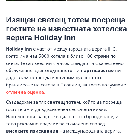
Изящен светещ тотем посреща
гостите на известната хотелска
верига Holiday Inn
Holiday Inn
е част от международната верига IHG,
която има над 5000 хотела в близо 100 страни по
света. Те са известни с висок стандарт и с качествено
обслужване. Дългогодишното ни
партньорство
ни
даде възможност да изпълним цялостното
брандиране на хотела в Пловдив, за което получихме
отлична оценка.
Създадохме за тях
светещ тотем
, който да посреща
гостите им и да вдъхновява със своята визия.
Напълно вписващо се в цялостното брандиране, и
това рекламно изделие бе създадено според
високите изисквания
на международната верига.