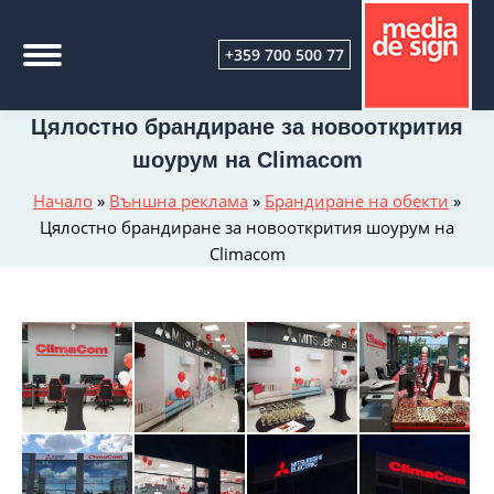
+359 700 500 77
Цялостно брандиране за новооткрития
шоурум на Climacom
Начало
»
Външна реклама
»
Брандиране на обекти
»
Цялостно брандиране за новооткрития шоурум на
Climacom