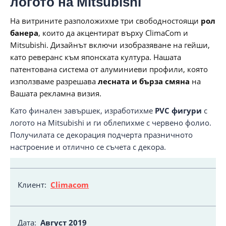
логото на Mitsubishi
На витрините разположихме три свободностоящи
рол
банера
, които да акцентират върху ClimaCom и
Mitsubishi. Дизайнът включи изобразяване на гейши,
като реверанс към японската култура. Нашата
патентована система от алуминиеви профили, която
използваме разрешава
лесната и бърза смяна
на
Вашата рекламна визия.
Като финален завършек, изработихме
PVC фигури
с
логото на Mitsubishi и ги облепихме с червено фолио.
Получилата се декорация подчерта празничното
настроение и отлично се съчета с декора.
Клиент:
Climacom
Дата:
Август
2019