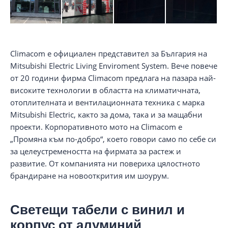
Climacom е официален представител за България на
Mitsubishi Electric Living Enviroment System. Вече повече
от 20 години фирма Climacom предлага на пазара най-
високите технологии в областта на климатичната,
отоплителната и вентилационната техника с марка
Mitsubishi Electric, както за дома, така и за мащабни
проекти. Корпоративното мото на Climacom e
„Промяна към по-добро“, което говори само по себе си
за целеустремеността на фирмата за растеж и
развитие. От компанията ни повериха цялостното
брандиране на новооткрития им шоурум.
Светещи табели с винил и
корпус от алуминий