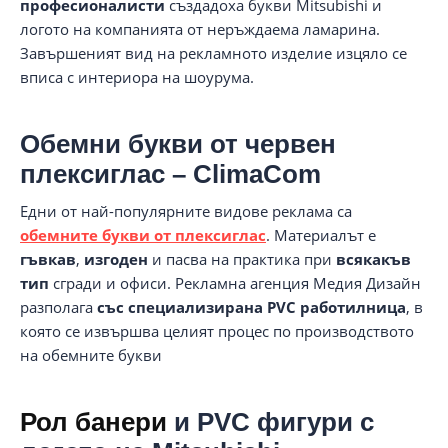
професионалисти
създадоха букви Mitsubishi и
логото на компанията от неръждаема ламарина.
Завършеният вид на рекламното изделие изцяло се
вписа с интериора на шоурума.
Обемни букви от червен
плексиглас – ClimaCom
Едни от най-популярните видове реклама са
обемните букви от плексиглас
. Материалът е
гъвкав
,
изгоден
и пасва на практика при
всякакъв
тип
сгради и офиси. Рекламна агенция Медия Дизайн
разполага
със специализирана PVC работилница
, в
която се извършва целият процес по производството
на обемните букви
Рол банери
и PVC фигури с