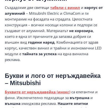
Създадохме две светещи
табели с винил
и
корпус от
алуминий
– Mitsubishi Electric и ClimaCom и ги
монтирахме на фасадата на сградата. Цялостната
конструкция – всички носещи колони и подпори се
създават от алуминий. Материалът
не корозира
,
което е една от причините да запазва добрия си
външен вид
години наред
. Комбинацията от здрав
корпус, качествен винил и трайни и икономични LED
модули е
тайната за успеха
на една винилна
реклама.
Букви и лого от неръждавейка
– Mitsubishi
Буквите от неръждавейка (инокс)
са елегантни и
фини. Изключително подходящи за
вътрешна
и
външна
имиджова реклама.
Нашите опитни