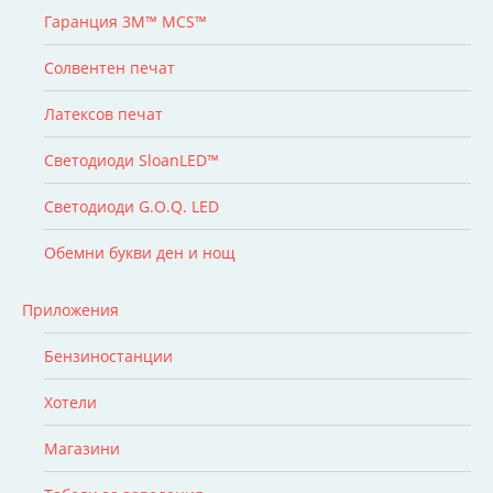
Гаранция 3M™ MCS™
Солвентен печат
Латексов печат
Светодиоди SloanLED™
Светодиоди G.O.Q. LED
Обемни букви ден и нощ
Приложения
Бензиностанции
Хотели
Магазини