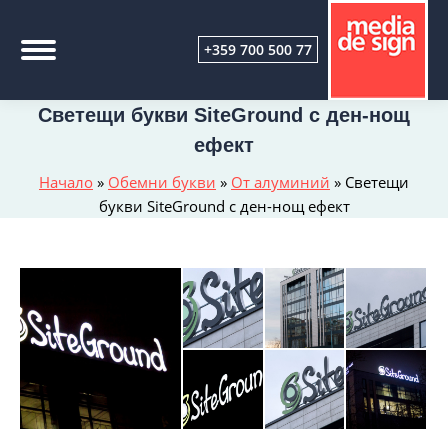
+359 700 500 77
Светещи букви SiteGround с ден-нощ
ефект
Начало
»
Обемни букви
»
От алуминий
»
Светещи
букви SiteGround с ден-нощ ефект