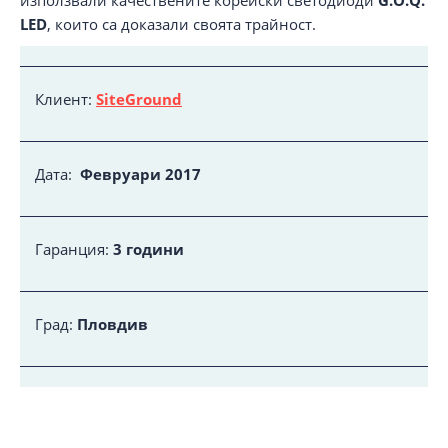
използвали качествените корейски светодиоди
G.O.Q.
LED
, които са доказали своята трайност.
Клиент:
SiteGround
Дата:
Февруари 2017
Гаранция:
3 години
Град:
Пловдив