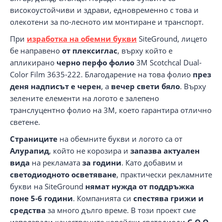
високоустойчиви и здрави, едновременно с това и
олекотени за по-лесното им монтиране и транспорт.
При
изработка на обемни букви
SiteGround, лицето
бе направено
от плексиглас
, върху който е
апликирано
черно перфо фолио
3M Scotchcal Dual-
Color Film 3635-222. Благодарение на това фолио
през
деня надписът е черен
, а
вечер свети бяло
. Върху
зелените елементи на логото е залепено
транслуцентно фолио на 3M, което гарантира отлично
светене.
Страниците
на обемните букви и логото са от
Алурапид
, който не корозира и
запазва
актуален
вида
на рекламата
за години
. Като добавим и
светодиодното
осветяване
, практически рекламните
букви на SiteGround
нямат нужда от поддръжка
поне 5-6 години
. Компанията си
спестява грижи и
средства
за много дълго време. В този проект сме