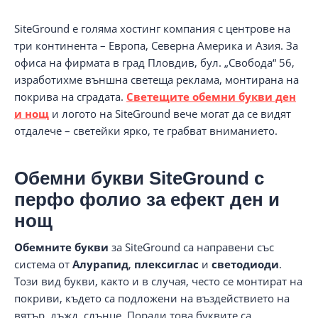
SiteGround е голяма хостинг компания с центрове на
три континента – Европа, Северна Америка и Азия. За
офиса на фирмата в град Пловдив, бул. „Свобода“ 56,
изработихме външна светеща реклама, монтирана на
покрива на сградата.
Светещите обемни букви ден
и нощ
и логото на SiteGround вече могат да се видят
отдалече – светейки ярко, те грабват вниманието.
Обемни букви SiteGround с
перфо фолио за ефект ден и
нощ
Обемните букви
за SiteGround са направени със
система от
Алурапид
,
плексиглас
и
светодиоди
.
Този вид букви, както и в случая, често се монтират на
покриви, където са подложени на въздействието на
вятър, дъжд, слънце. Поради това буквите са