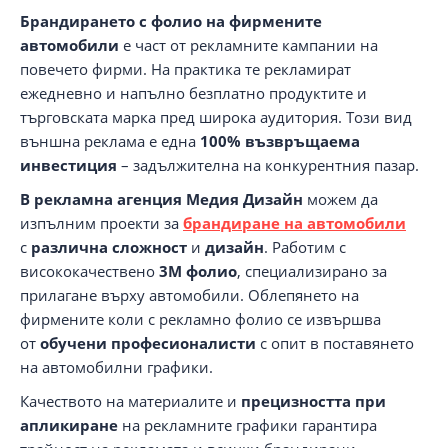
Брандирането с фолио на фирмените
автомобили
е част от рекламните кампании на
повечето фирми. На практика те рекламират
ежедневно и напълно безплатно продуктите и
търговската марка пред широка аудитория. Този вид
външна реклама е една
100% възвръщаема
инвестиция
– задължителна на конкурентния пазар.
В рекламна агенция Медия Дизайн
можем да
изпълним проекти за
брандиране на автомобили
с
различна сложност
и
дизайн
. Работим с
висококачествено
3M фолио
, специализирано за
прилагане върху автомобили. Облепянето на
фирмените коли с рекламно фолио се извършва
от
обучени професионалисти
с опит в поставянето
на автомобилни графики.
Качеството на материалите и
прецизността при
апликиране
на рекламните графики гарантира