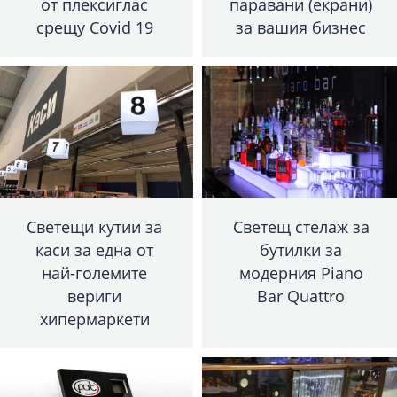
от плексиглас
паравани (екрани)
срещу Covid 19
за вашия бизнес
Светещи кутии за
Светещ стелаж за
каси за една от
бутилки за
най-големите
модерния Piano
вериги
Bar Quattro
хипермаркети