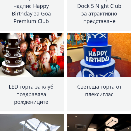
надпис Happy
Dock 5 Night Club
Birthday за Goa
за атрактивно
Premium Club
представяне
LED торта за клуб
Светеща торта от
поздравява
плексиглас
рождениците