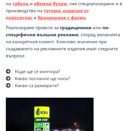
на
табели
и
обемни букви
, сме специализирани и в
производство на
тотеми
,
изделия от
плексиглас
и
брандиране с фолио
.
Реализираме проекти за
традиционни
или
по-
специфични външни реклами
, според желанията
на конкретния клиент. Ключово значение при
създаването на рекламните изделия имат следните
въпроси:
Kъде ще се монтира?
Kакво послание ще носи?
Kакви са размерите?