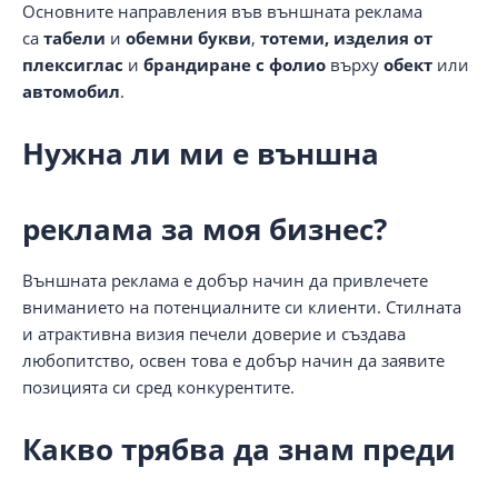
Основните направления във външната реклама
са
табели
и
обемни букви
,
тотеми,
изделия от
плексиглас
и
брандиране с фолио
върху
обект
или
автомобил
.
Нужна ли ми е външна
реклама за моя бизнес?
Външната реклама е добър начин да привлечете
вниманието на потенциалните си клиенти. Стилната
и атрактивна визия печели доверие и създава
любопитство, освен това е добър начин да заявите
позицията си сред конкурентите.
Какво трябва да знам преди