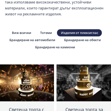
така използваме висококачествени, устойчиви
материали, които гарантират дълъг експлоатационен
живот на рекламните изделия.
Виж всички
Тотеми
Изделия от плексиглас
Брандиране на автомобили
Брандиране на обекти
Брандиране на камиони
Светеща торта с
Светеща торта за