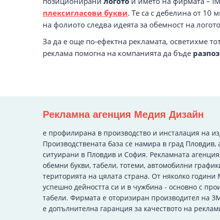
позиционирани
логото
и името на фирмата – I
плексигласови букви
. Те са с дебелина от 10 
на фолиото следва идеята за обемност на логото
За да е още по-ефектна рекламата, осветихме то
реклама помогна на компанията да бъде
разпо
Рекламна агенция Медия Дизайн
e профилирана в производство и инсталация на и
Производствената база се намира в град Пловдив, 
ситуирани в Пловдив и София. Рекламната агенци
обемни букви, табели, тотеми, автомобилни график
територията на цялата страна. От няколко години
успешно дейността си и в чужбина - основно с про
табели. Фирмата е оторизиран производител на 3M
е допълнителна гаранция за качеството на реклам