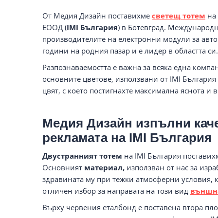
От Медия Дизайн поставихме
светещ тотем
на 
ЕООД (
IMI България
) в Ботевград. Международн
производителите на електронни модули за авто
години на родния пазар и е лидер в областта си.
Разпознаваемостта е важна за всяка една компа
основните цветове, използвани от IMI България 
цвят, с което постигнахте максимална яснота и 
Медия Дизайн изпълни каче
рекламата на IMI България
Двустранният тотем
на IMI България поставих
Основният
материал,
използван от нас за изр
здравината му при тежки атмосферни условия, к
отличен избор за направата на този вид
външн
Върху червения еталбонд е поставена втора плоск