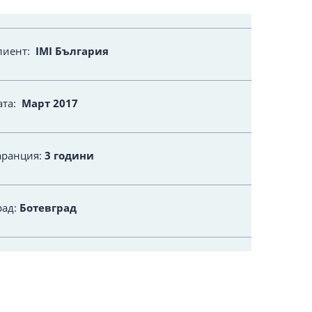
лиент:
IMI България
ата:
Март 2017
аранция:
3 години
рад:
Ботевград