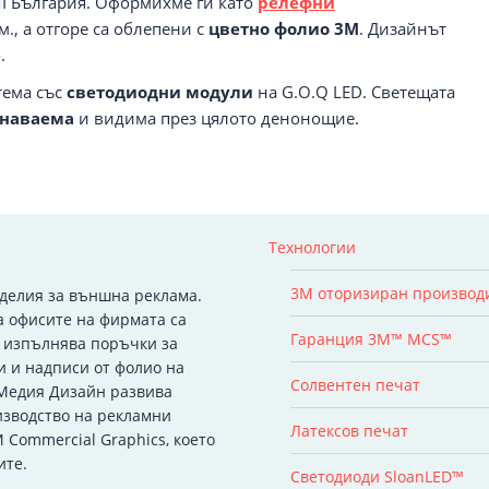
MI България. Оформихме ги като
релефни
мм., а отгоре са облепени с
цветно фолио
3M
. Дизайнът
.
тема със
светодиодни модули
на G.O.Q LED. Светещата
знаваема
и видима през цялото денонощие.
Технологии
3M оторизиран производ
зделия за външна реклама.
а офисите на фирмата са
Гаранция 3M™ MCS™
я изпълнява поръчки за
и и надписи от фолио на
Солвентен печат
 Медия Дизайн развива
изводство на рекламни
Латексов печат
 Commercial Graphics, което
ите.
Светодиоди SloanLED™