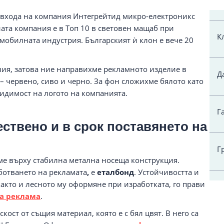
входа на компания Интегрейтид микро-електроникс
ата компания е в Топ 10 в световен мащаб при
К
мобилната индустрия. Българският ѝ клон е вече 20
ния, затова ние направихме рекламното изделие в
Д
– червено, сиво и черно. За фон сложихме бялото като
видимост на логото на компанията.
Г
ствено и в срок поставянето на
Г
ме върху стабилна метална носеща конструкция.
аботването на рекламата
,
е
еталбонд
. Устойчивостта и
акто и лесното му оформяне при изработката, го прави
а реклама
.
ост от същия материал, която е с бял цвят. В него са