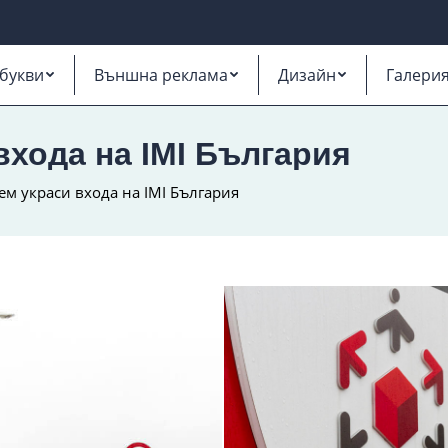
букви
Външна реклама
Дизайн
Галери
входа на IMI България
ем украси входа на IMI България