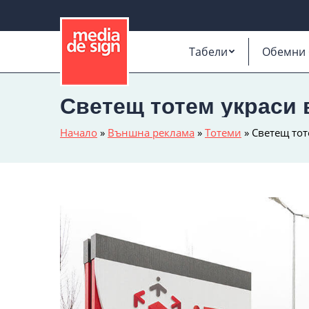
Табели
Обемни 
Светещ тотем украси 
Начало
»
Външна реклама
»
Тотеми
»
Светещ тот