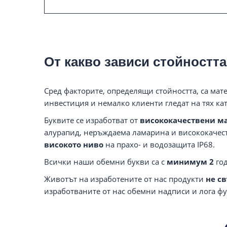
От какво зависи стойностт
Сред факторите, определящи стойността, са мате
инвестиция и немалко клиенти гледат на тях кат
Буквите се изработват от
висококачествени м
алурапид, неръждаема ламарина и висококачес
високото ниво
на прахо- и водозащита IP68.
Всички наши обемни букви са с
минимум 2
год
Животът на изработените от нас продукти
не с
изработваните от нас обемни надписи и лога ф