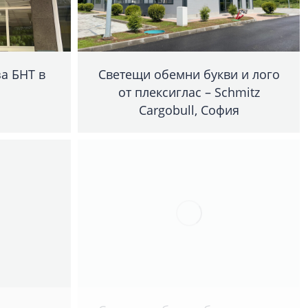
а БНТ в
Светещи обемни букви и лого
от плексиглас – Schmitz
Cargobull, София