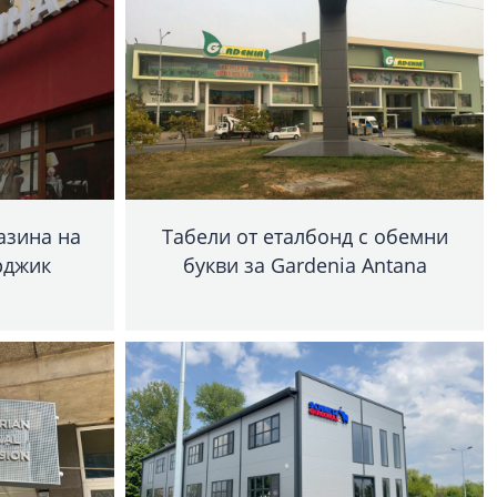
азина на
Табели от еталбонд с обемни
рджик
букви за Gardenia Antana