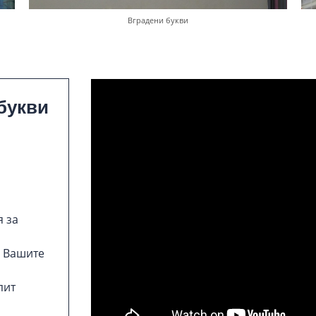
Вградени букви
букви
 за
с Вашите
пит