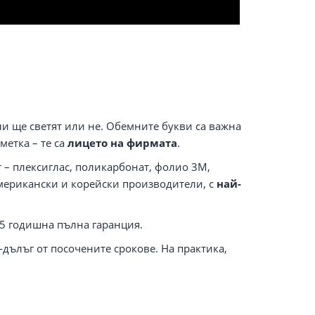
али ще светят или не. Обемните букви са важна
метка – те са
лицето на фирмата
.
 – плексиглас, поликарбонат, фолио 3M,
ерикански и корейски производители, с
най-
 5 годишна пълна гаранция.
дълъг от посочените срокове. На практика,