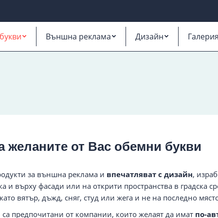
букви
Външна реклама
Дизайн
Галери
 желаните от Вас обемни букви
родукти за външна реклама и
впечатляват с дизайн
, изра
ака и върху фасади или на открити пространства в градска с
ато вятър, дъжд, сняг, студ или жега и не на последно мяст
 са предпочитани от компании, които желаят да имат
по-ав