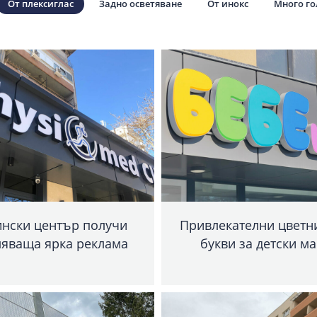
От плексиглас
Задно осветяване
От инокс
Много г
нски център получи
Привлекателни цветн
ляваща ярка реклама
букви за детски м