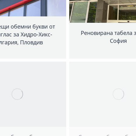
ещи обемни букви от
Реновирана табела з
глас за Хидро-Хикс-
София
лгария, Пловдив