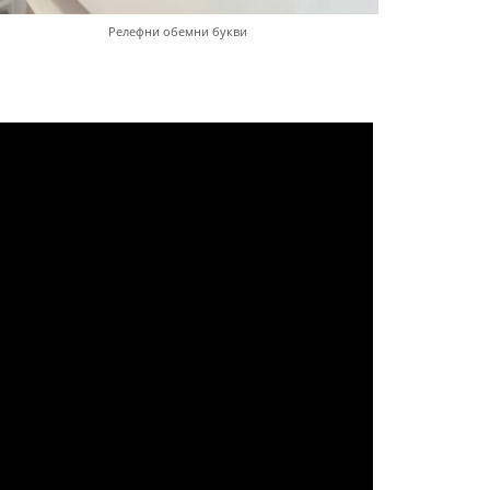
Релефни обемни букви