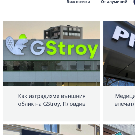
Виж всички
От алуминий
Как изградихме външния
Медици
облик на GStroy, Пловдив
впечат