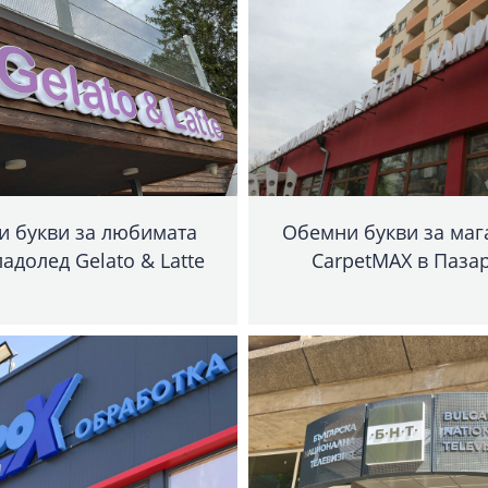
и букви за любимата
Обемни букви за маг
адолед Gelato & Latte
CarpetMAX в Паза