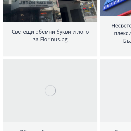
Несвет
Светещи обемни букви и лого
плекси
за Florinus.bg
Бъ