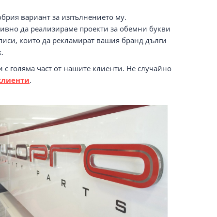
обрия вариант за изпълнението му.
тивно да реализираме проекти за обемни букви
иси, които да рекламират вашия бранд дълги
.
 с голяма част от нашите клиенти. Не случайно
клиенти
.