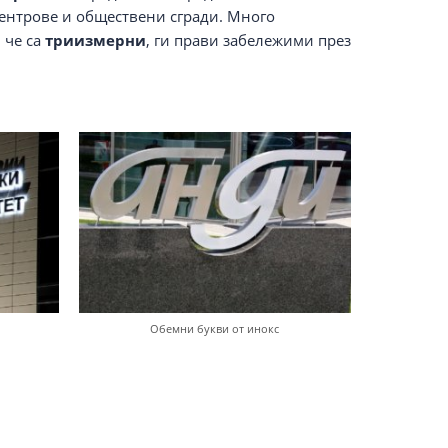
центрове и обществени сгради. Много
 че са
триизмерни
, ги прави забележими през
Обемни букви от инокс