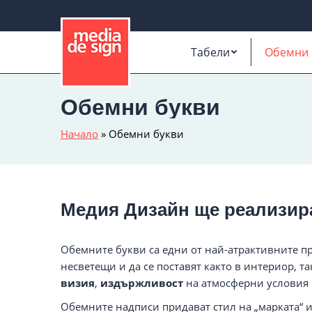
Табели
Обемни 
Обемни букви
Начало
»
Обемни букви
Медия Дизайн ще реализира
Обемните букви са едни от най-атрактивните п
несветещи и да се поставят както в интериор, т
визия
,
издържливост
на атмосферни условия к
Обемните надписи придават стил на „марката“ и