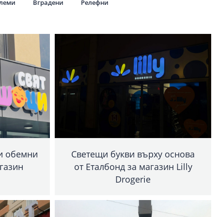
олеми
Вградени
Релефни
и обемни
Светещи букви върху основа
агазин
от Еталбонд за магазин Lilly
Drogerie