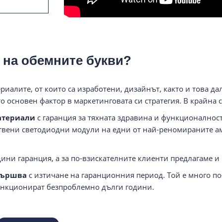
а на обемните букви?
риалите, от които са изработени, дизайнът, както и това д
о основен фактор в маркетинговата си стратегия. В крайна с
атериали
с гаранция за тяхната здравина и функционалност
твени светодиодни модули на едни от най-реномираните ам
ини гаранция, а за по-взискателните клиенти предлагаме и
вършва
с изтичане на гаранционния период. Той е много по-
ункционират безпроблемно дълги години.