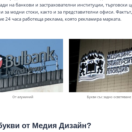
сади на банкови и застрахователни институции, търговски 
и за модни стоки, както и за представителни офиси. Фактът,
ме 24 часа работеща реклама, която рекламира марката.
От алуминий
Букви със задно осветяване
букви от Медия Дизайн?