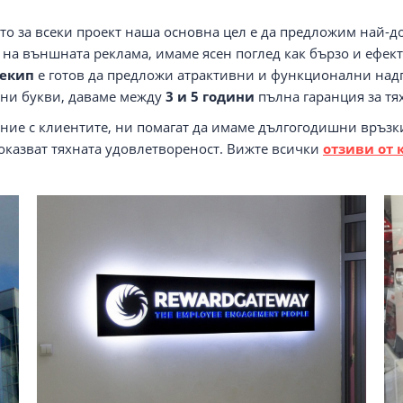
то за всеки проект наша основна цел е да предложим най-д
 на външната реклама, имаме ясен поглед как бързо и ефек
екип
е готов да предложи атрактивни и функционални надп
мни букви, даваме между
3 и 5 години
пълна гаранция за тях
ие с клиeнтите, ни помагат да имаме дългогодишни връзки
показват тяхната удовлетвореност. Вижте всички
отзиви от 